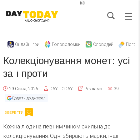
Онлайн Ігри
Головоломки
Словодей
Погод
Колекціонування монет: усі
за і проти
29 Січня, 2026
DAY TODAY
Реклама
39
Додати до джерел
Кожна людина певним чином схильна до
колекціонування. Одні збирають марки, інші