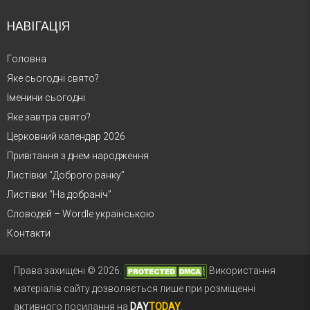
НАВІГАЦІЯ
Головна
Яке сьогодні свято?
Іменини сьогодні
Яке завтра свято?
Церковний календар 2026
Привітання з днем народження
Листівки “Доброго ранку”
Листівки “На добраніч”
Словодей – Wordle українською
Контакти
Права захищені © 2026.
Використання
матеріалів сайту дозволяється лише при розміщенні
активного посилання на
DAY
TODAY
.