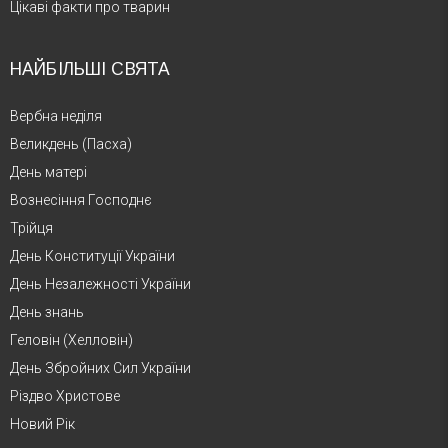
Цікаві факти про тварин
НАЙБІЛЬШІ СВЯТА
Вербна неділя
Великдень (Пасха)
День матері
Вознесіння Господнє
Трійця
День Конституції України
День Незалежності України
День знань
Геловін (Хелловін)
День Збройних Сил України
Різдво Христове
Новий Рік