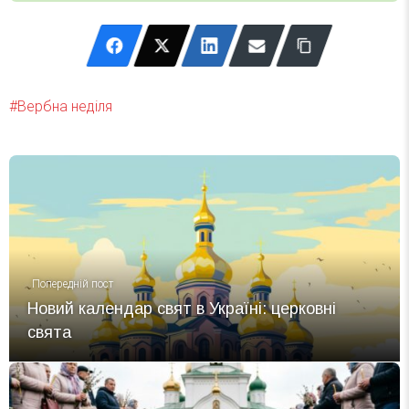
Вербна неділя
Попередній пост
Новий календар свят в Україні: церковні
свята