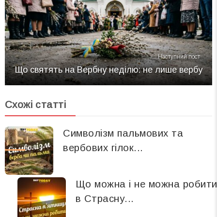
Наступний пост
Що святять на Вербну неділю: не лише вербу
Схожі статті
Символізм пальмових та
вербових гілок...
Що можна і не можна робит
в Страсну...