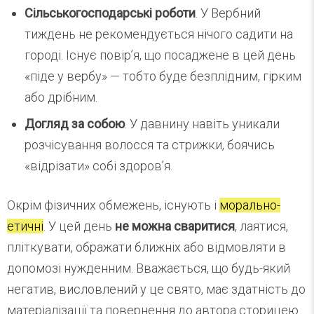
Сільськогосподарські роботи
. У Вербний
тиждень не рекомендується нічого садити на
городі. Існує повір’я, що посаджене в цей день
«піде у вербу» — тобто буде безплідним, гірким
або дрібним.
Догляд за собою
. У давнину навіть уникали
розчісування волосся та стрижки, боячись
«відрізати» собі здоров’я.
Окрім фізичних обмежень, існують і
морально-
етичні
. У цей день
не можна сваритися
, лаятися,
пліткувати, ображати ближніх або відмовляти в
допомозі нужденним. Вважається, що будь-який
негатив, висловлений у це свято, має здатність до
матеріалізації та повернення до автора сторицею.