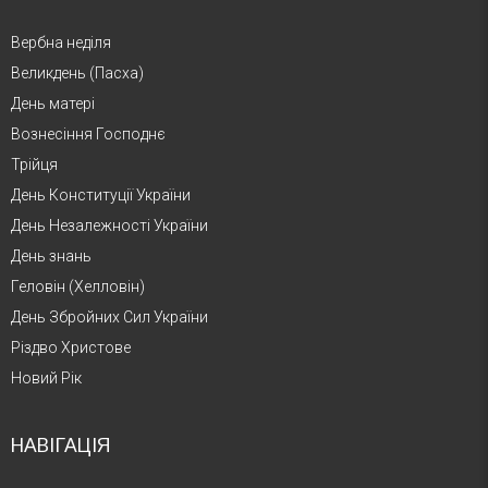
Вербна неділя
Великдень (Пасха)
День матері
Вознесіння Господнє
Трійця
День Конституції України
День Незалежності України
День знань
Геловін (Хелловін)
День Збройних Сил України
Різдво Христове
Новий Рік
НАВІГАЦІЯ