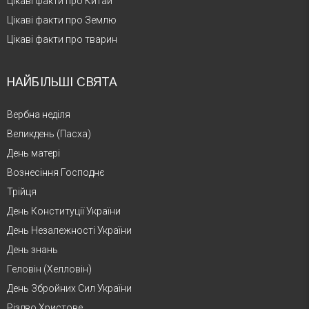
Цікаві факти про Китай
Цікаві факти про Землю
Цікаві факти про тварин
НАЙБІЛЬШІ СВЯТА
Вербна неділя
Великдень (Пасха)
День матері
Вознесіння Господнє
Трійця
День Конституції України
День Незалежності України
День знань
Геловін (Хелловін)
День Збройних Сил України
Різдво Христове