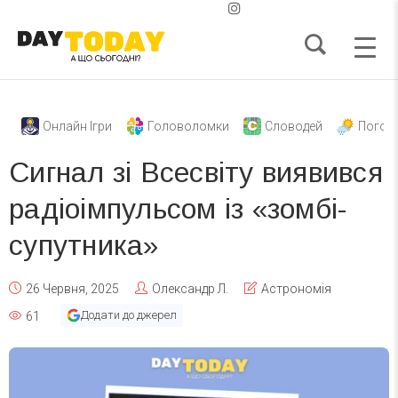
Онлайн Ігри
Головоломки
Словодей
Погод
Сигнал зі Всесвіту виявився
радіоімпульсом із «зомбі-
супутника»
26 Червня, 2025
Олександр Л.
Астрономія
Додати до джерел
61