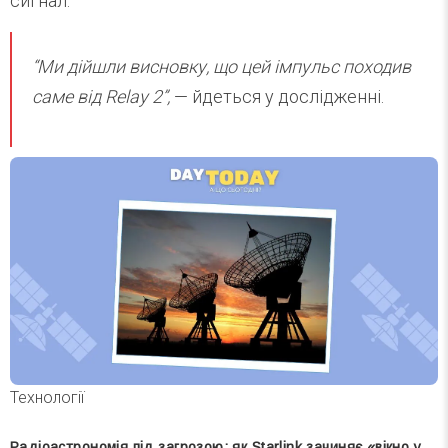
сигнал.
“Ми дійшли висновку, що цей імпульс походив
саме від Relay 2”,
— йдеться у дослідженні.
Технології
Радіоастрономія під загрозою: як Starlink зачиняє «вікно у