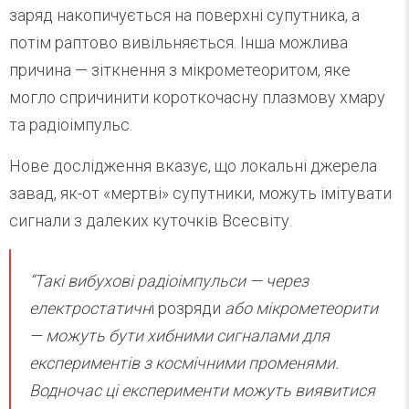
заряд накопичується на поверхні супутника, а
потім раптово вивільняється. Інша можлива
причина — зіткнення з мікрометеоритом, яке
могло спричинити короткочасну плазмову хмару
та радіоімпульс.
Нове дослідження вказує, що локальні джерела
завад, як-от «мертві» супутники, можуть імітувати
сигнали з далеких куточків Всесвіту.
“Такі вибухові радіоімпульси — через
електростатичн
і розряди
або мікрометеорити
— можуть бути хибними сигналами для
експериментів з космічними променями.
Водночас ці експерименти можуть виявитися