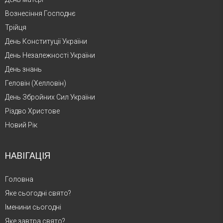
Вознесіння Господнє
Трійця
День Конституції України
День Незалежності України
День знань
Геловін (Хелловін)
День Збройних Сил України
Різдво Христове
Новий Рік
НАВІГАЦІЯ
Головна
Яке сьогодні свято?
Іменини сьогодні
Яке завтра свято?