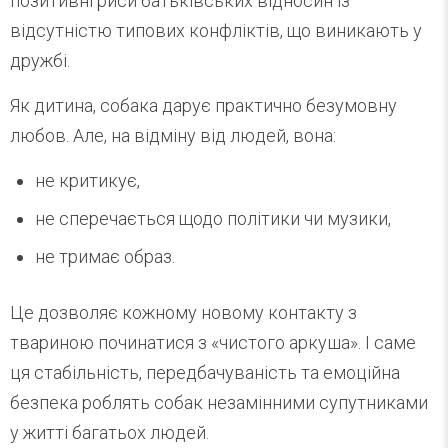
позитивні риси батьківських відносин із
відсутністю типових конфліктів, що виникають у
дружбі.
Як дитина, собака дарує практично безумовну
любов. Але, на відміну від людей, вона:
не критикує,
не сперечається щодо політики чи музики,
не тримає образ.
Це дозволяє кожному новому контакту з
твариною починатися з «чистого аркуша». І саме
ця стабільність, передбачуваність та емоційна
безпека роблять собак незамінними супутниками
у житті багатьох людей.