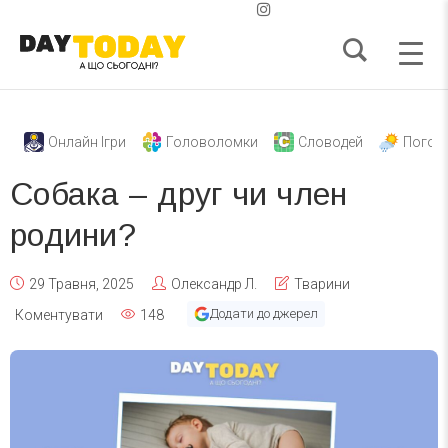
Онлайн Ігри
Головоломки
Словодей
Погод
Собака – друг чи член
родини?
29 Травня, 2025
Олександр Л.
Тварини
Додати до джерел
Коментувати
148