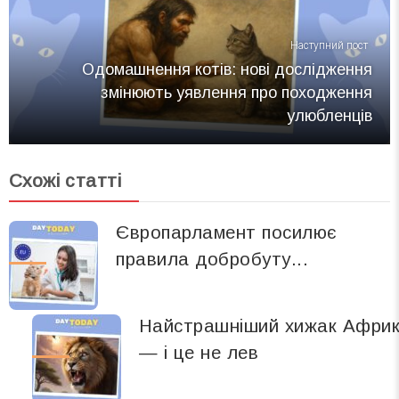
Наступний пост
Одомашнення котів: нові дослідження
змінюють уявлення про походження
улюбленців
Схожі статті
Європарламент посилює
правила добробуту...
Найстрашніший хижак Афри
— і це не лев