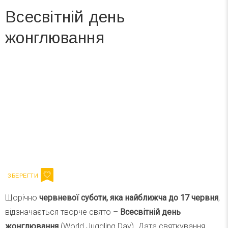
Всесвітній день
жонглювання
Вже 6 років DAY TODAY складає для вас «
Список свят на день
». Підписуйтесь на щоденну розсилку
зручним для вас способом.
Телеграм
Інстаграм
Ваш імейл
Підписатися
Email
Щорічно
червневої суботи, яка найближча до 17 червня
,
відзначається творче свято –
Всесвітній день
жонглювання
(World Juggling Day). Дата святкування