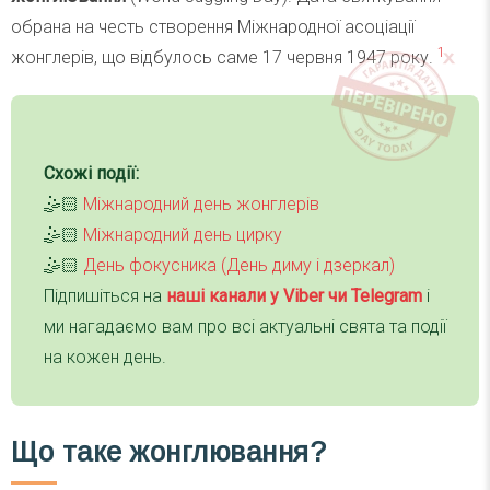
обрана на честь створення Міжнародної асоціації
1
жонглерів, що відбулось саме 17 червня 1947 року.
Схожі події:
🤹🏻
Міжнародний день жонглерів
🤹🏻
Міжнародний день цирку
🤹🏻
День фокусника (День диму і дзеркал)
Підпишіться на
наші канали у Viber чи Telegra
m
і
ми нагадаємо вам про всі актуальні свята та події
на кожен день.
Що таке жонглювання?