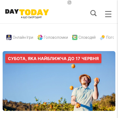
Онлайн Ігри
Головоломки
Словодей
Погод