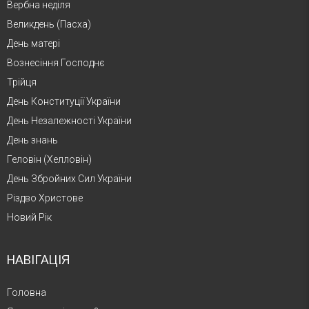
Вербна неділя
Великдень (Пасха)
День матері
Вознесіння Господнє
Трійця
День Конституції України
День Незалежності України
День знань
Геловін (Хелловін)
День Збройних Сил України
Різдво Христове
Новий Рік
НАВІГАЦІЯ
Головна