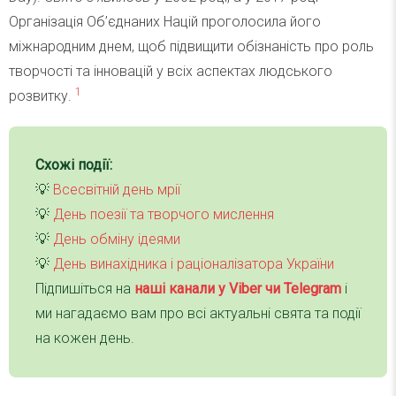
Організація Об’єднаних Націй проголосила його
міжнародним днем, щоб підвищити обізнаність про роль
творчості та інновацій у всіх аспектах людського
1
розвитку.
Схожі події:
💡
Всесвітній день мрії
💡
День поезії та творчого мислення
💡
День обміну ідеями
💡
День винахідника і раціоналізатора України
Підпишіться на
наші канали у Viber чи Telegra
m
і
ми нагадаємо вам про всі актуальні свята та події
на кожен день.