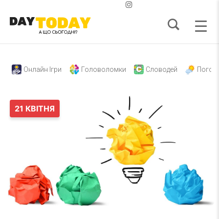
Онлайн Ігри
Головоломки
Словодей
Погод