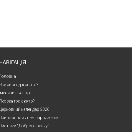
НАВІГАЦІЯ
Головна
Яке сьогодні свято?
Іменини сьогодні
Яке завтра свято?
Церковний календар 2026
Привітання з днем народження
Листівки “Доброго ранку”