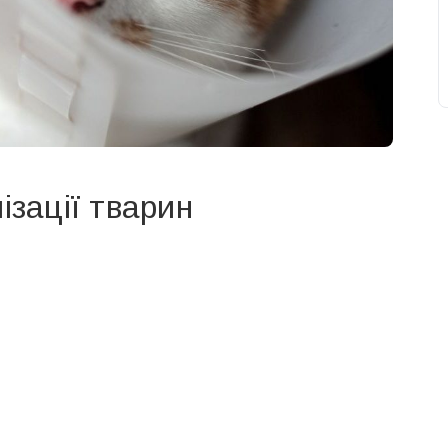
ізації тварин
свят на день
». Підписуйтесь на щоденну розсилку
Підписатися