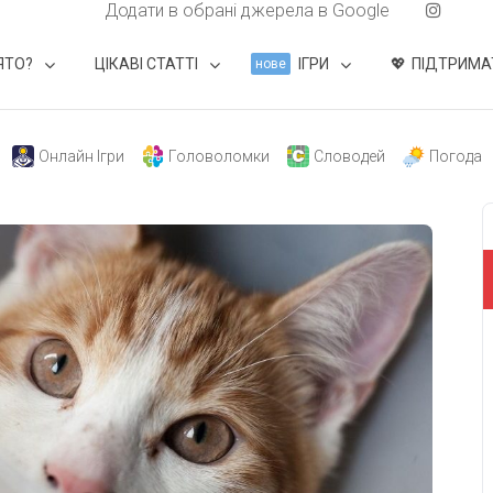
Додати в обрані джерела в Google
ЯТО?
ЦІКАВІ СТАТТІ
ІГРИ
ПІДТРИМА
нове
Онлайн Ігри
Головоломки
Словодей
Погода