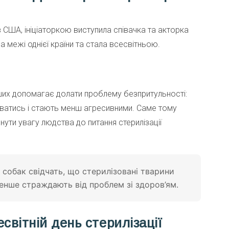
 в США, ініціаторкою виступила співачка та акторка
а межі однієї країни та стала всесвітньою.
нших допомагає долати проблему безпритульності:
ватись і стають менш агресивними. Саме тому
рнути увагу людства до питання стерилізації
 собак свідчать, що стерилізовані тварини
нше страждають від проблем зі здоров’ям.
світній день стерилізації