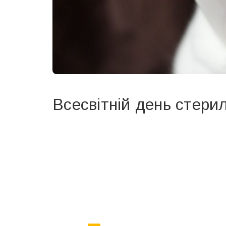
Всесвітній день стерил
Вже 6 років DAY TODAY складає для вас «
Список 
зручним для вас способом.
Телеграм
Інстаграм
Ваш імейл
Email