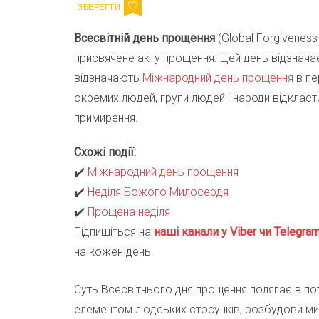
Всесвітній день прощення
(Global Forgiveness
присвячене акту прощення. Цей день відзнача
відзначають
Міжнародний день прощення
в пе
окремих людей, групи людей і народи відкласт
примирення.
Схожі події:
✔️
Міжнародний день прощення
✔️
Неділя Божого Милосердя
✔️
Прощена неділя
Підпишіться на
наші канали у Viber чи Telegra
на кожен день.
Суть Всесвітнього дня прощення полягає в по
елементом людських стосунків, розбудови ми