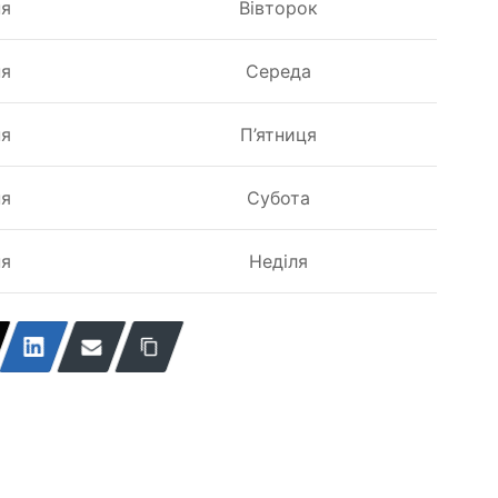
ня
Вівторок
ня
Середа
ня
П’ятниця
ня
Субота
ня
Неділя