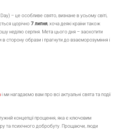
 Day) – це особливе свято, визнане в усьому світі,
ється щорічно
7 липня
, хоча деякі країни також
ршу неділю серпня. Мета цього дня – заохотити
и в сторону образи і прагнути до взаєморозуміння і
m
і ми нагадаємо вам про всі актуальні свята та події
тужній концепції прощення, яка є ключовим
ру та психічного добробуту. Прощаючи, люди