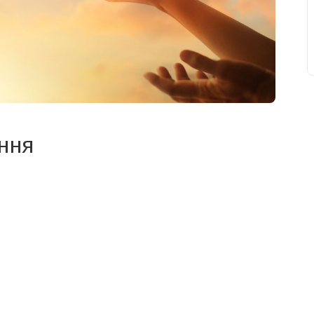
ння
свят на день
». Підписуйтесь на щоденну розсилку
Підписатися