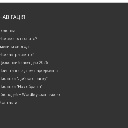
НАВІГАЦІЯ
Головна
Яке сьогодні свято?
Іменини сьогодні
Яке завтра свято?
Церковний календар 2026
Привітання з днем народження
Листівки “Доброго ранку”
Листівки “На добраніч”
Словодей – Wordle українською
Контакти