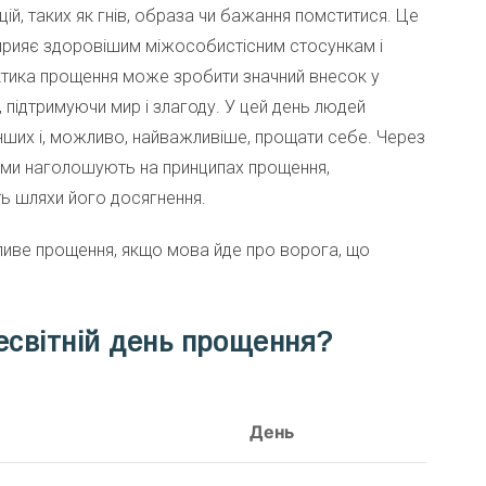
ій, таких як гнів, образа чи бажання помститися. Це
сприяє здоровішим міжособистісним стосункам і
ктика прощення може зробити значний внесок у
, підтримуючи мир і злагоду. У цей день людей
ших і, можливо, найважливіше, прощати себе. Через
грами наголошують на принципах прощення,
ь шляхи його досягнення.
жливе прощення, якщо мова йде про ворога, що
есвітній день прощення?
День