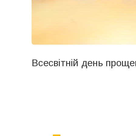
Всесвітній день проще
Вже 6 років DAY TODAY складає для вас «
Список 
зручним для вас способом.
Телеграм
Інстаграм
Ваш імейл
Email