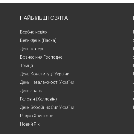
НАЙБІЛЬШІ СВЯТА
Вербна неділя
Великдень (Пасха)
День матері
Вознесіння Господнє
Трійця
День Конституції України
День Незалежності України
День знань
Геловін (Хелловін)
День Збройних Сил України
Різдво Христове
Новий Рік