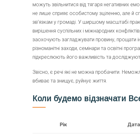
можуть звільнитися від тягаря негативних емоц
не лише сприяє особистому зціленню, але й 
зв’язкам у громаді. У ширшому масштабі пра
вирішення суспільних і міжнародних конфліктів
заохочують загладжувати провину, прощати ін
різноманітні заходи, семінари та освітні про
підкреслюють його важливість та досліджуют
Звісно, є речі які не можна пробачити. Немо
вбиває та знищує, руйнує життя.
Коли будемо відзначати Вс
Рік
Дата