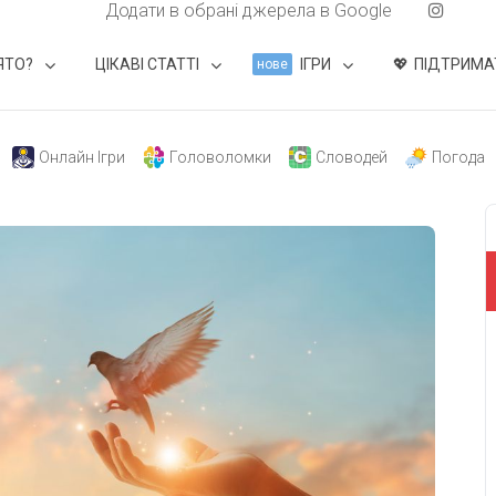
Додати в обрані джерела в Google
ЯТО?
ЦІКАВІ СТАТТІ
ІГРИ
ПІДТРИМА
нове
Онлайн Ігри
Головоломки
Словодей
Погода