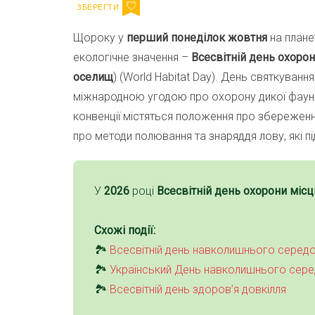
Щороку у
перший понеділок жовтня
на плане
екологічне значення –
Всесвітній день охоро
оселищ
) (World Habitat Day). День святкуванн
міжнародною угодою про охорону дикої фауни
конвенції містяться положення про збереженн
про методи полювання та знаряддя лову, які п
У
2026
році
Всесвітній день охорони міс
Схожі події:
🏞
Всесвітній день навколишнього серед
🏞
Український День навколишнього сере
🏞
Всесвітній день здоров’я довкілля