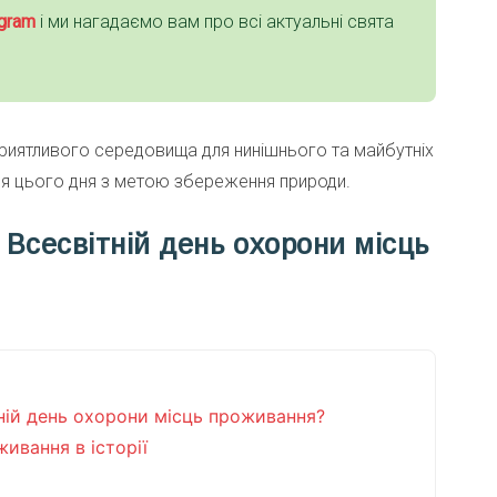
gra
m
і ми нагадаємо вам про всі актуальні свята
риятливого середовища для нинішнього та майбутніх
ння цього дня з метою збереження природи.
 Всесвітній день охорони місць
тній день охорони місць проживання?
ивання в історії