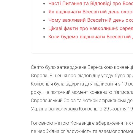
Часті Питання та Відповіді про Вс
Як відзначати Всесвітній день охо
Чому важливий Всесвітній день ох
Цікаві факти про навколишнє сер
Коли будемо відзначати Всесвітній
Свято було затверджене Бернською конвенцією,
Європи. Рішення про відповідну угоду було при
Конвенція була відкрита для підписання з 19 в
року. На поточний момент конвенцію підписал
Європейський Союз та чотири африканські дер
Україна ратифікувала Конвенцію 29 жовтня 19
Головною метою Конвенції є збереження тих 
де необхідна співдружність та взаємодопомога