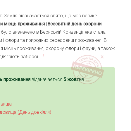
ті Земля відзначається свято, що має велике
ни місць проживання
(
Всесвітній день охорони
я було визначено в Бернській Конвенції, яка стала
 і флори та природних середовищ проживання. В
я місць проживання, охорону флори і фауни, а також
1
ідлягають забороні.
ць проживання
відзначається
5 жовтня
.
овища
довища (День довкілля)