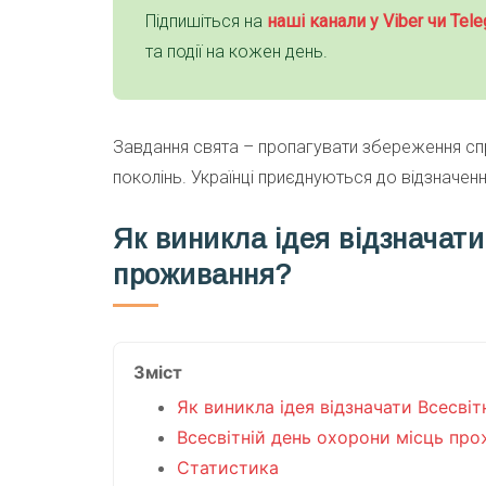
Підпишіться на
наші канали у Viber чи Tele
та події на кожен день.
Завдання свята – пропагувати збереження сп
поколінь. Українці приєднуються до відзначе
Як виникла ідея відзначати
проживання?
Зміст
Як виникла ідея відзначати Всесві
Всесвітній день охорони місць прож
Статистика