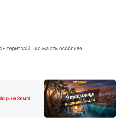
.
і» територій, що мають особливе
ісць на Землі