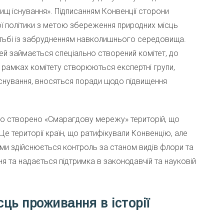
ищ існування». Підписанням Конвенції сторони
 політики з метою збереження природних місць
отьбі із забрудненням навколишнього середовища.
 займається спеціально створений комітет, до
 рамках комітету створюються експертні групи,
снування, вносяться поради щодо підвищення
уло створено «Смарагдову мережу» територій, що
 території країн, що ратифікували Конвенцію, але
ами здійснюється контроль за станом видів флори та
я та надається підтримка в законодавчій та науковій
сць проживання в історії