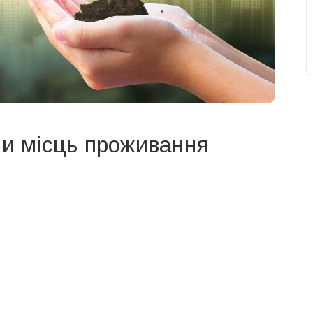
ни місць проживання
свят на день
». Підписуйтесь на щоденну розсилку
Підписатися