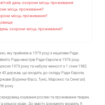
есвітній день охорони місць проживання
рони місць проживання?
орони місць проживання?
едовище
 день охорони місць проживання?
 яку прийняли в 1979 році з ініціативи Ради
йнято Ради міністрів Ради Європи в 1976 році.
ересня 1979 року та набула чинності з 1 січня 1982
и 40 держав, що входять до складу Ради Європи,
жави (Буркіна-Фасо, Туніс, Марокко та Сенегал).
96 року.
середовищ існування рослин та проживання тварин,
 кількох країн. До змісту документу входять 9