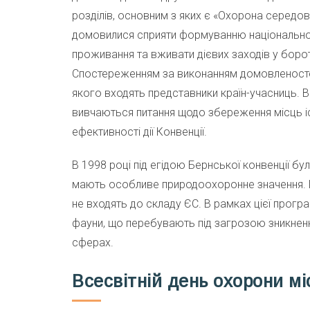
розділів, основним з яких є «Охорона середов
домовилися сприяти формуванню національної
проживання та вживати дієвих заходів у бор
Спостереженням за виконанням домовленостей
якого входять представники країн-учасниць. В
вивчаються питання щодо збереження місць і
ефективності дії Конвенції.
В 1998 році під егідою Бернської конвенції б
мають особливе природоохоронне значення. Це
не входять до складу ЄС. В рамках цієї прогр
фауни, що перебувають під загрозою зникненн
сферах.
Всесвітній день охорони мі