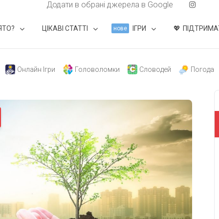
Додати в обрані джерела в Google
ЯТО?
ЦІКАВІ СТАТТІ
ІГРИ
ПІДТРИМА
нове
Онлайн Ігри
Головоломки
Словодей
Погода