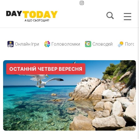
Онлайн Ігри
Головоломки
Словодей
Погод