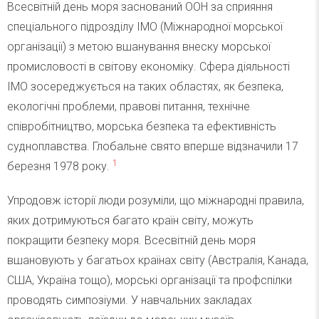
Всесвітній день моря заснований ООН за сприяння
спеціального підрозділу IMO (Міжнародної морської
організації) з метою вшанування внеску морської
промисловості в світову економіку. Сфера діяльності
IMO зосереджується на таких областях, як безпека,
екологічні проблеми, правові питання, технічне
співробітництво, морська безпека та ефективність
судноплавства. Глобальне свято вперше відзначили 17
1
березня 1978 року.
Упродовж історії люди розуміли, що міжнародні правила,
яких дотримуються багато країн світу, можуть
покращити безпеку моря. Всесвітній день моря
вшановують у багатьох країнах світу (Австралія, Канада,
США, Україна тощо), морські організації та профспілки
проводять симпозіуми. У навчальних закладах