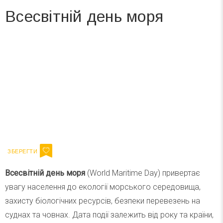
Всесвітній день моря
Вже 6 років DAY TODAY складає для вас «
Список свят на день
». Підписуйтесь на щоденну розсилку
зручним для вас способом.
Телеграм
Інстаграм
Ваш імейл
Підписатися
Email
Всесвітній день моря
(World Maritime Day) привертає
увагу населення до екології морського середовища,
захисту біологічних ресурсів, безпеки перевезень на
суднах та човнах. Дата події залежить від року та країни,