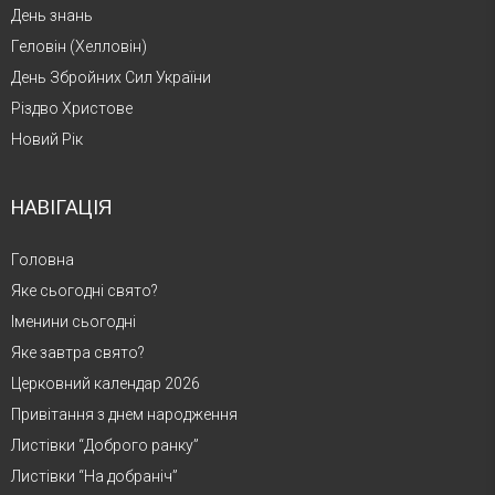
День знань
Геловін (Хелловін)
День Збройних Сил України
Різдво Христове
Новий Рік
НАВІГАЦІЯ
Головна
Яке сьогодні свято?
Іменини сьогодні
Яке завтра свято?
Церковний календар 2026
Привітання з днем народження
Листівки “Доброго ранку”
Листівки “На добраніч”