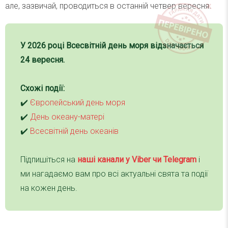
але, зазвичай, проводиться в останній четвер вересня.
У
2026
році
Всесвітній день моря
відзначається
24 вересня
.
Схожі події:
✔️
Європейський день моря
✔️
День океану-матері
✔️
Всесвітній день океанів
Підпишіться на
наші канали у Viber чи Telegra
m
і
ми нагадаємо вам про всі актуальні свята та події
на кожен день.