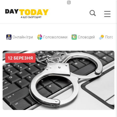
Онлайн Ігри
Головоломки
Словодей
Погод