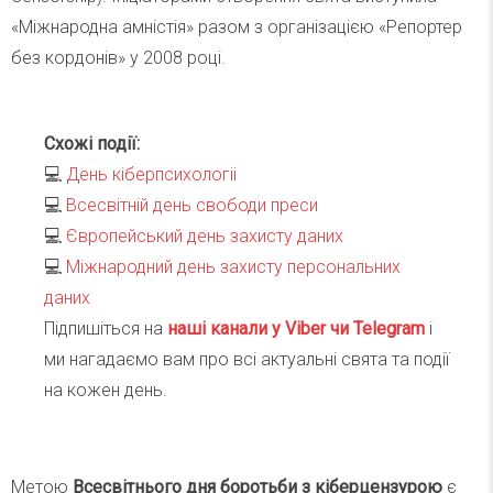
«Міжнародна амністія» разом з організацією «Репортер
без кордонів» у 2008 році.
Схожі події:
💻
День кіберпсихологіі
💻
Всесвітній день свободи преси
💻
Європейський день захисту даних
💻
Міжнародний день захисту персональних
даних
Підпишіться на
наші канали у Viber чи Telegra
m
і
ми нагадаємо вам про всі актуальні свята та події
на кожен день.
Метою
Всесвітнього дня боротьби з кіберцензурою
є