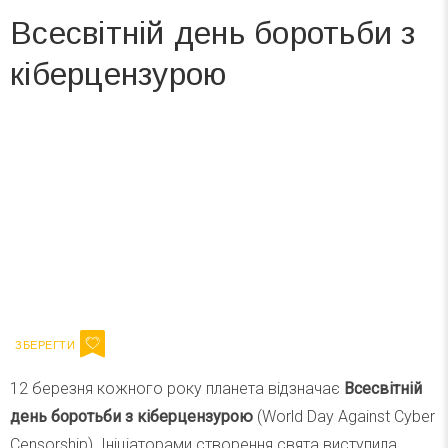
Всесвітній день боротьби з
кіберцензурою
Вже 6 років DAY TODAY складає для вас «
Список свят на день
». Підписуйтесь на щоденну розсилку
зручним для вас способом.
Телеграм
Інстаграм
Ваш імейл
Підписатися
Email
12 березня кожного року планета відзначає
Всесвітній
день боротьби з кіберцензурою
(World Day Against Cyber
Censorship). Ініціаторами створення свята виступила