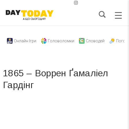
Онлайн Ігри
Головоломки
Словодей
Погод
1865 – Воррен Ґамаліел
Гардінг
Вже 6 років DAY TODAY складає для вас «
Список свят на день
». Підписуйтесь на щоденну розсилку
зручним для вас способом.
Телеграм
Інстаграм