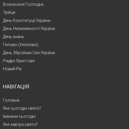
Вознесіння Господнє
Трійця
День Конституції України
День Незалежності України
День знань
Геловін (Хелловін)
День Збройних Сил України
Різдво Христове
Новий Рік
НАВІГАЦІЯ
Головна
Яке сьогодні свято?
Іменини сьогодні
Яке завтра свято?