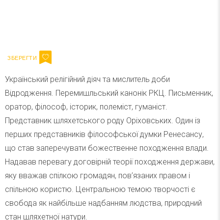
Ваш імейл
Підписатися
Email
Український релігійний діяч та мислитель доби
Відродження. Перемишльський канонік РКЦ. Письменник,
оратор, філософ, історик, полеміст, гуманіст.
Представник шляхетського роду Оріховських. Один із
перших представників філософської думки Ренесансу,
що став заперечувати божественне походження влади.
Надавав перевагу договірній теорії походження держави,
яку вважав спілкою громадян, пов’язаних правом і
спільною користю. Центральною темою творчості є
свобода як найбільше надбанням людства, природний
стан шляхетної натури.