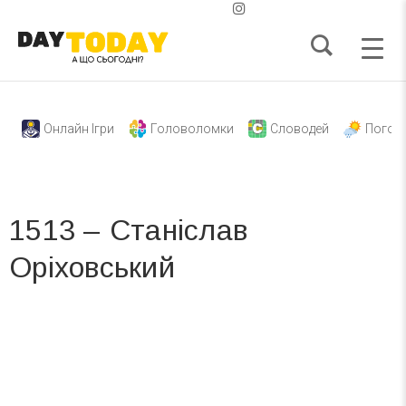
Онлайн Ігри
Головоломки
Словодей
Погод
1513 – Станіслав
Оріховський
Вже 6 років DAY TODAY складає для вас «
Список свят на день
». Підписуйтесь на щоденну розсилку
зручним для вас способом.
Телеграм
Інстаграм