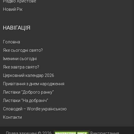
Різдво Христове
Новий Рік
НАВІГАЦІЯ
Головна
Яке сьогодні свято?
Іменини сьогодні
Яке завтра свято?
Церковний календар 2026
Привітання з днем народження
Листівки “Доброго ранку”
Листівки “На добраніч”
Словодей – Wordle українською
Контакти
Права захищені © 2026.
Використання