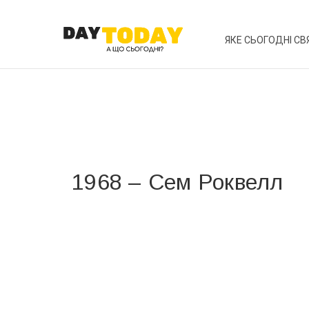
ЯКЕ СЬОГОДНІ СВ
1968 – Сем Роквелл
Вже 6 років DAY TODAY складає для вас «
Список 
зручним для вас способом.
Телеграм
Інстаграм
Ваш імейл