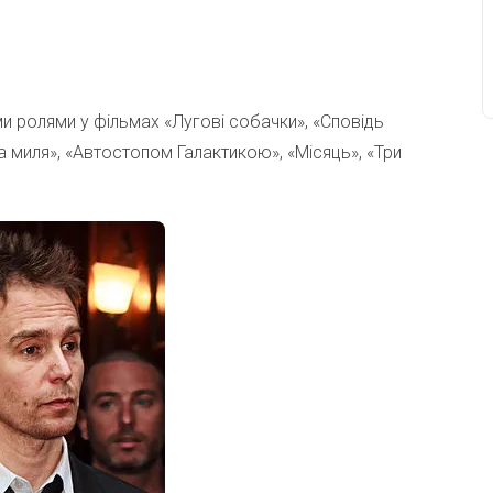
и ролями у фільмах «Лугові собачки», «Сповідь
а миля», «Автостопом Галактикою», «Місяць», «Три