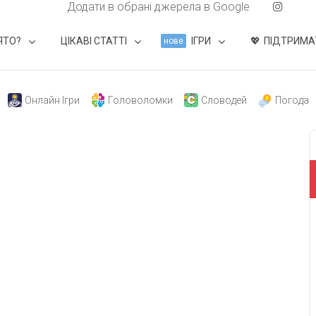
Додати в обрані джерела в Google
ЯТО?
ЦІКАВІ СТАТТІ
ІГРИ
ПІДТРИМА
нове
Онлайн Ігри
Головоломки
Словодей
Погода
свят на день
». Підписуйтесь на щоденну розсилку
Підписатися