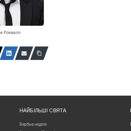
м Роквелл
НАЙБІЛЬШІ СВЯТА
Вербна неділя