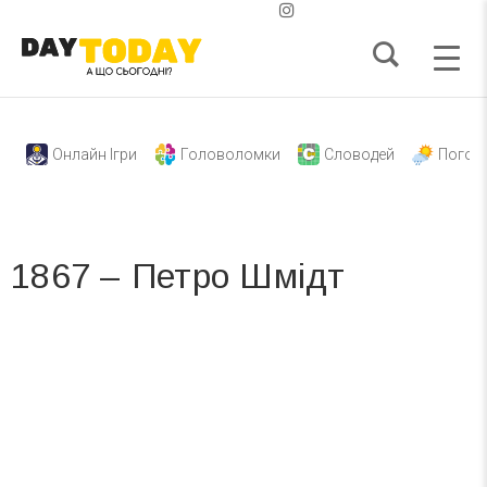
Онлайн Ігри
Головоломки
Словодей
Погод
1867 – Петро Шмідт
Вже 6 років DAY TODAY складає для вас «
Список свят на день
». Підписуйтесь на щоденну розсилку
зручним для вас способом.
Телеграм
Інстаграм