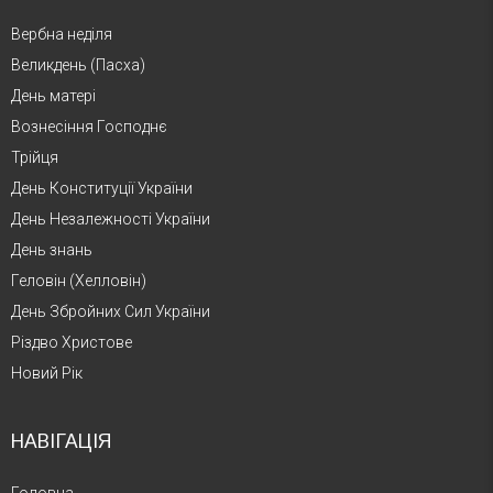
Вербна неділя
Великдень (Пасха)
День матері
Вознесіння Господнє
Трійця
День Конституції України
День Незалежності України
День знань
Геловін (Хелловін)
День Збройних Сил України
Різдво Христове
Новий Рік
НАВІГАЦІЯ