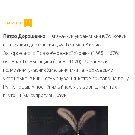
Ваш імейл
Підписатися
Email
Петро Дорошенко
— визначний український військовий,
політичний і державний діяч. Гетьман Війська
Запорозького Правобережної України (1665—1676),
очільник Гетьманщини (1668—1670). Козацький
полковник, учасник Хмельниччини та московсько-
української війни. Гетьманування, котре припало на добу
Руїни, провів у постійних війнах, як з зовнішніми, так і
внутрішніми супротивниками.