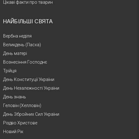
Цікаві факти про тварин
НАЙБІЛЬШІ СВЯТА
Вербна неділя
Великдень (Пасха)
День матері
Вознесіння Господнє
Трійця
День Конституції України
День Незалежності України
День знань
Геловін (Хелловін)
День Збройних Сил України
Різдво Христове
Новий Рік