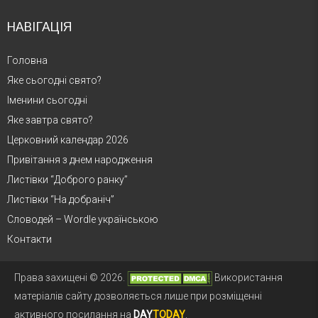
НАВІГАЦІЯ
Головна
Яке сьогодні свято?
Іменини сьогодні
Яке завтра свято?
Церковний календар 2026
Привітання з днем народження
Листівки “Доброго ранку”
Листівки “На добраніч”
Словодей – Wordle українською
Контакти
Права захищені © 2026.
Використання
матеріалів сайту дозволяється лише при розміщенні
активного посилання на
DAY
TODAY
.