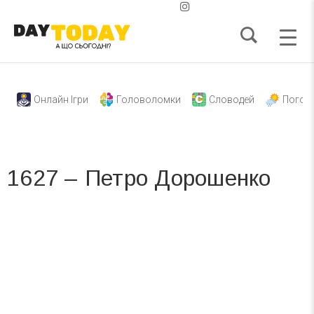
Онлайн Ігри
Головоломки
Словодей
Погод
1627 – Петро Дорошенко
Вже 6 років DAY TODAY складає для вас «
Список свят на день
». Підписуйтесь на щоденну розсилку
зручним для вас способом.
Телеграм
Інстаграм