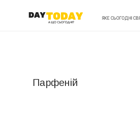
ЯКЕ СЬОГОДНІ СВ
Парфеній
Вже 6 років DAY TODAY складає для вас «
Список 
зручним для вас способом.
Телеграм
Інстаграм
Ваш імейл