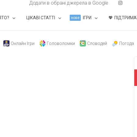
Додати в обрані джерела в Google
ЯТО?
ЦІКАВІ СТАТТІ
ІГРИ
ПІДТРИМА
нове
Онлайн Ігри
Головоломки
Словодей
Погода
свят на день
». Підписуйтесь на щоденну розсилку
Підписатися