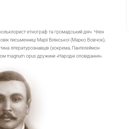
фольклорист-етнограф та громадський діяч. Член
ік письменниці Марії Вілінської (Марко Вовчок),
Частина літературознавців (зокрема, Пантелеймон
ом magnum opus дружини «Народні оповідання».