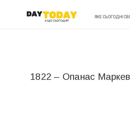
ЯКЕ СЬОГОДНІ СВ
1822 – Опанас Марке
Вже 6 років DAY TODAY складає для вас «
Список 
зручним для вас способом.
Телеграм
Інстаграм
Ваш імейл