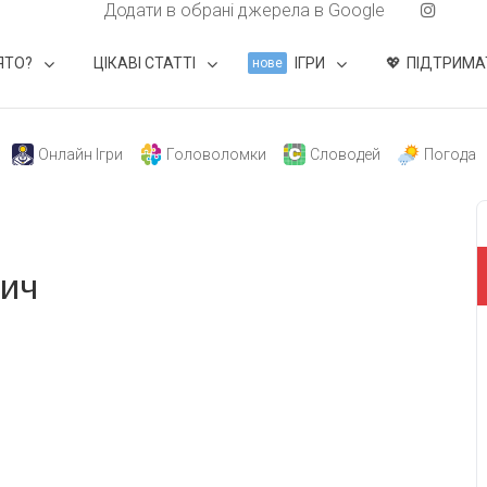
Додати в обрані джерела в Google
ЯТО?
ЦІКАВІ СТАТТІ
ІГРИ
ПІДТРИМА
нове
Онлайн Ігри
Головоломки
Словодей
Погода
вич
свят на день
». Підписуйтесь на щоденну розсилку
Підписатися