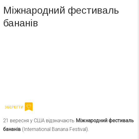
Міжнародний фестиваль
бананів
Вже 6 років DAY TODAY складає для вас «
Список свят на день
». Підписуйтесь на щоденну розсилку
зручним для вас способом.
Телеграм
Інстаграм
Ваш імейл
Підписатися
Email
21 вересня у США відзначають
Міжнародний фестиваль
бананів
(International Banana Festival).