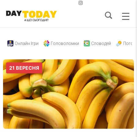
Онлайн Ігри
Головоломки
Словодей
Погод