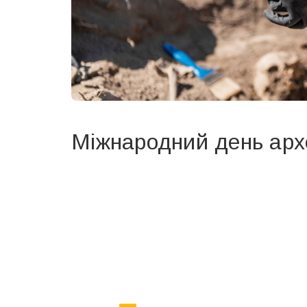
Міжнародний день архе
Вже 6 років DAY TODAY складає для вас «
Список 
зручним для вас способом.
Телеграм
Інстаграм
Ваш імейл
Email