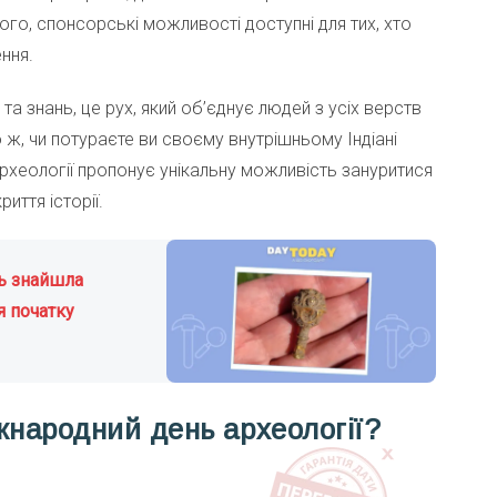
того, спонсорські можливості доступні для тих, хто
ння.
та знань, це рух, який об’єднує людей з усіх верств
о ж, чи потураєте ви своєму внутрішньому Індіані
рхеології пропонує унікальну можливість зануритися
риття історії.
ь знайшла
я початку
жнародний день археології?