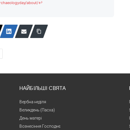
archaeologyday/about/
↩
А
НАЙБІЛЬШІ СВЯТА
Вербна неділя
Великдень (Пасха)
День матері
Вознесіння Господнє