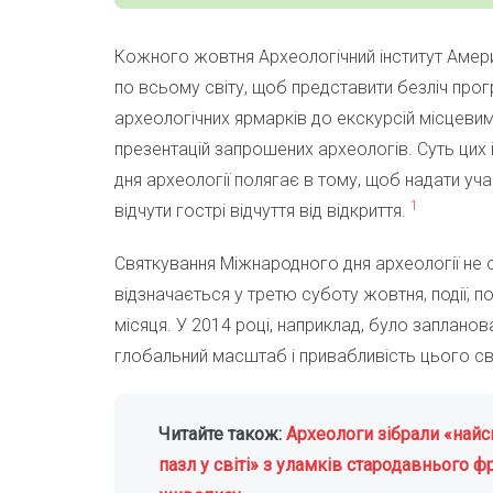
Кожного жовтня Археологічний інститут Амери
по всьому світу, щоб представити безліч прог
археологічних ярмарків до екскурсій місцевими
презентацій запрошених археологів. Суть цих
дня археології полягає в тому, щоб надати уч
1
відчути гострі відчуття від відкриття.
Святкування Міжнародного дня археології не 
відзначається у третю суботу жовтня, події, 
місяця. У 2014 році, наприклад, було запланов
глобальний масштаб і привабливість цього с
Читайте також:
Археологи зібрали «най
пазл у світі» з уламків стародавнього 