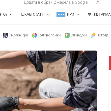
Додати в обрані джерела в Google
ЯТО?
ЦІКАВІ СТАТТІ
ІГРИ
ПІДТРИМА
нове
Онлайн Ігри
Головоломки
Словодей
Погода