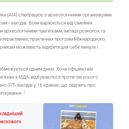
ки (AIA) співпрацює з археологічними організаціями
рам і заходів. Вони варіюються від сімейних
 археологічними пам’ятками, імітації розкопок та
 інтерактивних, практичних програм Міжнародного
асникам можливість відкрити для себе минуле і
обмежується одним днем. Хоча офіційно він
пов’язані з МДА, відбуваються протягом усього
ано 375 заходів у 16 країнах, що свідчить про
2
вяткування.
складніший
фрескового