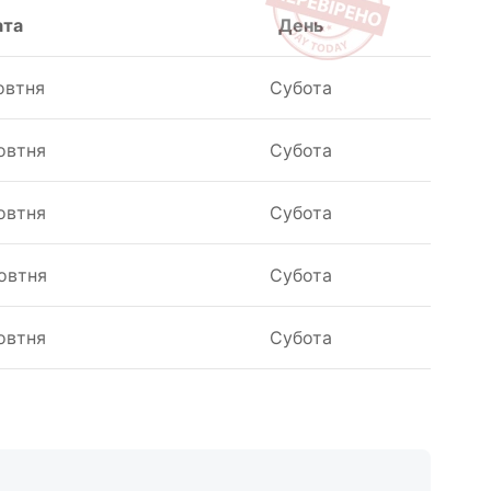
ата
День
овтня
Субота
овтня
Субота
овтня
Субота
овтня
Субота
овтня
Субота