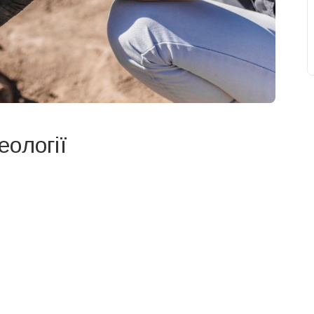
ології
свят на день
». Підписуйтесь на щоденну розсилку
Підписатися