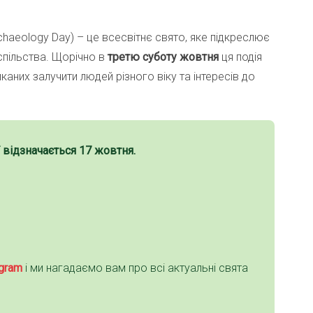
rchaeology Day) – це всесвітнє свято, яке підкреслює
успільства. Щорічно в
третю суботу жовтня
ця подія
каних залучити людей різного віку та інтересів до
відзначається
17 жовтня
.
gra
m
і ми нагадаємо вам про всі актуальні свята