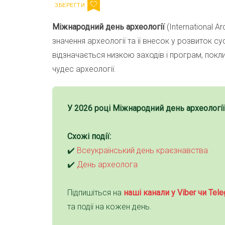
Міжнародний день археології
(International A
значення археології та її внесок у розвиток с
відзначається низкою заходів і програм, покли
чудес археології.
У
2026
році
Міжнародний день археології
Схожі події:
✔️
Всеукраїнський день краєзнавства
✔️
День археолога
Підпишіться на
наші канали у Viber чи Tele
та події на кожен день.