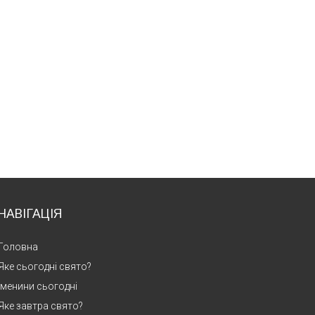
НАВІГАЦІЯ
Головна
Яке сьогодні свято?
Іменини сьогодні
Яке завтра свято?