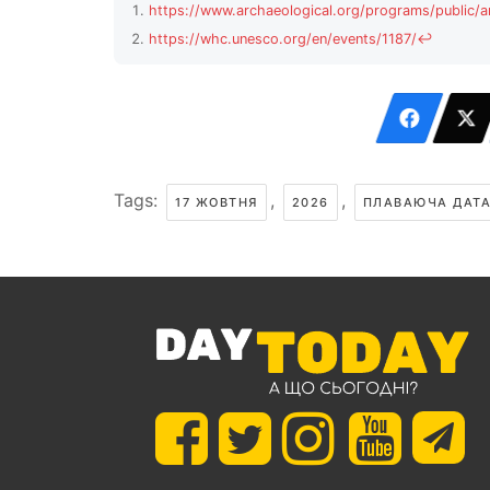
https://www.archaeological.org/programs/public/
https://whc.unesco.org/en/events/1187/
↩
Tags:
,
,
17 ЖОВТНЯ
2026
ПЛАВАЮЧА ДАТ