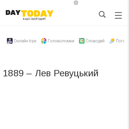
Онлайн Ігри
Головоломки
Словодей
Погод
1889 – Лев Ревуцький
Вже 6 років DAY TODAY складає для вас «
Список свят на день
». Підписуйтесь на щоденну розсилку
зручним для вас способом.
Телеграм
Інстаграм