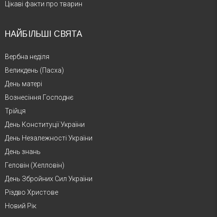
Цікаві факти про тварин
НАЙБІЛЬШІ СВЯТА
Вербна неділя
Великдень (Пасха)
День матері
Вознесіння Господнє
Трійця
День Конституції України
День Незалежності України
День знань
Геловін (Хелловін)
День Збройних Сил України
Різдво Христове
Новий Рік