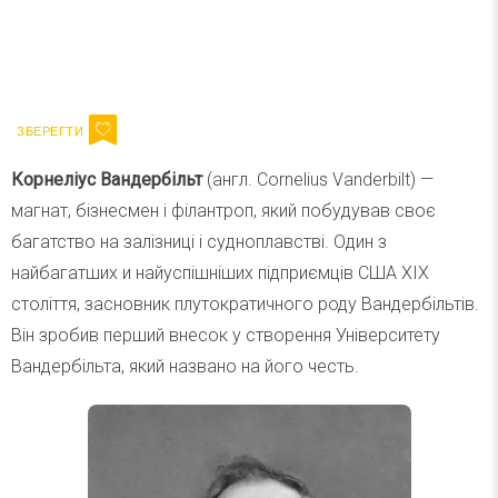
Ваш імейл
Підписатися
Email
Корнеліус Вандербільт
(англ. Cornelius Vanderbilt) —
магнат, бізнесмен і філантроп, який побудував своє
багатство на залізниці і судноплавстві. Один з
найбагатших и найуспішніших підприємців США XIX
століття, засновник плутократичного роду Вандербільтів.
Він зробив перший внесок у створення Університету
Вандербільта, який названо на його честь.