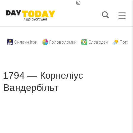
Онлайн Ігри
Головоломки
Словодей
Погод
1794 — Корнеліус
Вандербільт
Вже 6 років DAY TODAY складає для вас «
Список свят на день
». Підписуйтесь на щоденну розсилку
зручним для вас способом.
Телеграм
Інстаграм