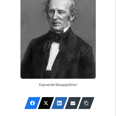
Корнелій Вандербільт