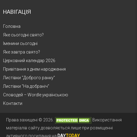
НАВІГАЦІЯ
Головна
Яке сьогодні свято?
Іменини сьогодні
Яке завтра свято?
Церковний календар 2026
Привітання з днем народження
Листівки “Доброго ранку”
Листівки “На добраніч”
Словодей – Wordle українською
Контакти
Права захищені © 2026.
Використання
матеріалів сайту дозволяється лише при розміщенні
активного посилання на
DAY
TODAY
.