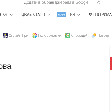
Додати в обрані джерела в Google
ЯТО?
ЦІКАВІ СТАТТІ
ІГРИ
ПІДТРИМА
нове
Онлайн Ігри
Головоломки
Словодей
Погода
ова
свят на день
». Підписуйтесь на щоденну розсилку
Підписатися