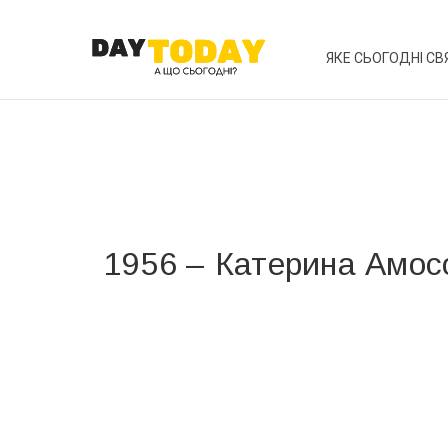
ЯКЕ СЬОГОДНІ СВ
1956 – Катерина Амос
Вже 6 років DAY TODAY складає для вас «
Список 
зручним для вас способом.
Телеграм
Інстаграм
Ваш імейл