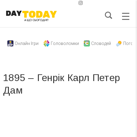
Онлайн Ігри
Головоломки
Словодей
Погод
1895 – Генрік Карл Петер
Дам
Вже 6 років DAY TODAY складає для вас «
Список свят на день
». Підписуйтесь на щоденну розсилку
зручним для вас способом.
Телеграм
Інстаграм