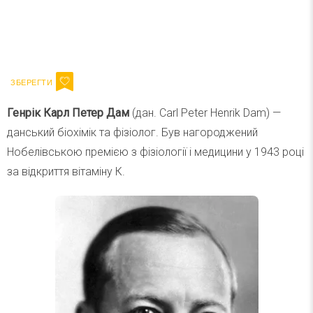
Ваш імейл
Підписатися
Email
Генрік Карл Петер Дам
(дан. Carl Peter Henrik Dam) —
данський біохімік та фізіолог. Був нагороджений
Нобелівською премією з фізіології і медицини у 1943 році
за відкриття вітаміну К.