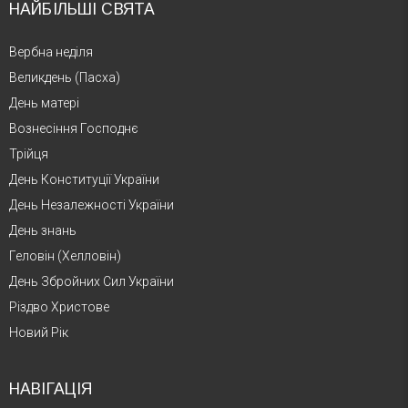
НАЙБІЛЬШІ СВЯТА
Вербна неділя
Великдень (Пасха)
День матері
Вознесіння Господнє
Трійця
День Конституції України
День Незалежності України
День знань
Геловін (Хелловін)
День Збройних Сил України
Різдво Христове
Новий Рік
НАВІГАЦІЯ