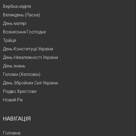
Вербна неділя
Великдень (Пасха)
День матері
Вознесіння Господнє
Трійця
День Конституції України
День Незалежності України
День знань
Геловін (Хелловін)
День Збройних Сил України
Різдво Христове
Новий Рік
НАВІГАЦІЯ
Головна