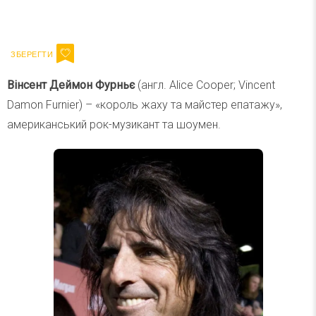
Ваш імейл
Підписатися
Email
Вінсент Деймон Фурньє
(англ. Alice Cooper; Vincent
Damon Furnier) – «король жаху та майстер епатажу»,
американський рок-музикант та шоумен.