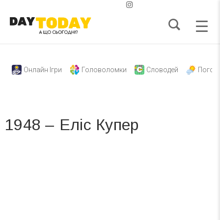
Онлайн Ігри
Головоломки
Словодей
Погод
1948 – Еліс Купер
Вже 6 років DAY TODAY складає для вас «
Список свят на день
». Підписуйтесь на щоденну розсилку
зручним для вас способом.
Телеграм
Інстаграм