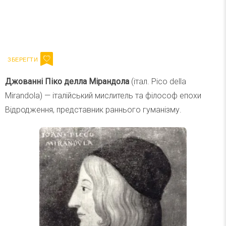
Ваш імейл
Підписатися
Email
Джованні Піко делла Мірандола
(італ. Pico della
Mirandola) — італійський мислитель та філософ епохи
Відродження, представник раннього гуманізму.