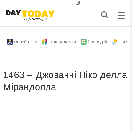
Онлайн Ігри
Головоломки
Словодей
Погод
1463 – Джованні Піко делла
Мірандолла
Вже 6 років DAY TODAY складає для вас «
Список свят на день
». Підписуйтесь на щоденну розсилку
зручним для вас способом.
Телеграм
Інстаграм