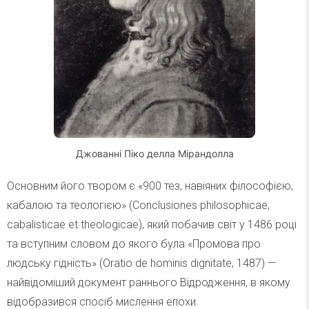
Джованні Піко делла Мірандолла
Основним його твором є «900 тез, навіяних філософією,
кабалою та теологією» (Conclusiones philosophicae,
cabalisticae et theologicae), який побачив світ у 1486 році
та вступним словом до якого була «Промова про
людську гідність» (Oratio de hominis dignitate, 1487) —
найвідоміший документ раннього Відродження, в якому
відобразився спосіб мислення епохи.