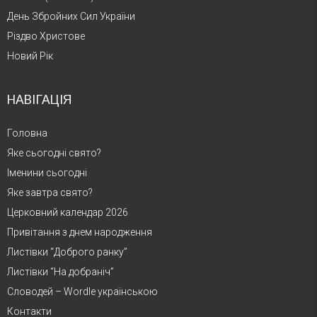
День Збройних Сил України
Різдво Христове
Новий Рік
НАВІГАЦІЯ
Головна
Яке сьогодні свято?
Іменини сьогодні
Яке завтра свято?
Церковний календар 2026
Привітання з днем народження
Листівки “Доброго ранку”
Листівки “На добраніч”
Словодей – Wordle українською
Контакти