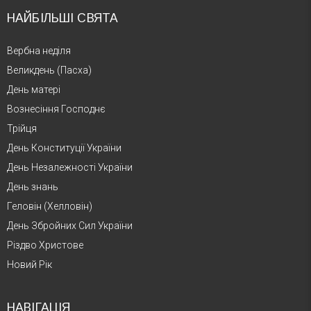
НАЙБІЛЬШІ СВЯТА
Вербна неділя
Великдень (Пасха)
День матері
Вознесіння Господнє
Трійця
День Конституції України
День Незалежності України
День знань
Геловін (Хелловін)
День Збройних Сил України
Різдво Христове
Новий Рік
НАВІГАЦІЯ