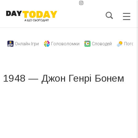
Онлайн Ігри
Головоломки
Словодей
Погод
1948 — Джон Генрі Бонем
Вже 6 років DAY TODAY складає для вас «
Список свят на день
». Підписуйтесь на щоденну розсилку
зручним для вас способом.
Телеграм
Інстаграм