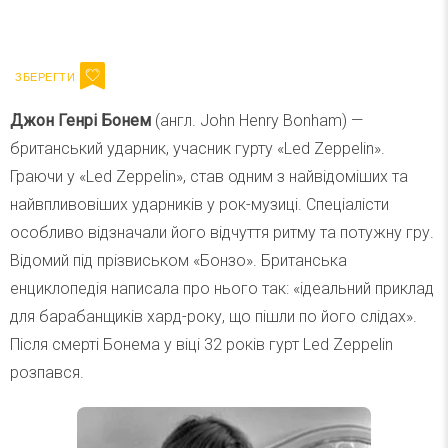
Ваш імейл
Підписатися
Email
Джон Генрі Бонем
(англ. John Henry Bonham) —
британський ударник, учасник гурту «Led Zeppelin».
Граючи у «Led Zeppelin», став одним з найвідоміших та
найвпливовіших ударників у рок-музиці. Спеціалісти
особливо відзначали його відчуття ритму та потужну гру.
Відомий під прізвиськом «Бонзо». Британська
енциклопедія написала про нього так: «ідеальний приклад
для барабанщиків хард-року, що пішли по його слідах».
Після смерті Бонема у віці 32 років гурт Led Zeppelin
розпався.