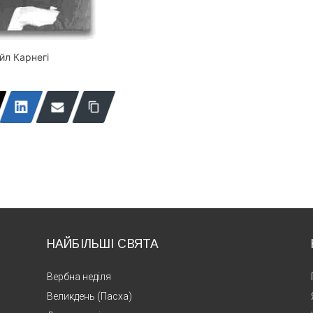
йл Карнегі
НАЙБІЛЬШІ СВЯТА
Вербна неділя
Великдень (Пасха)