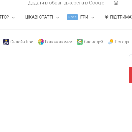
Додати в обрані джерела в Google
ЯТО?
ЦІКАВІ СТАТТІ
ІГРИ
ПІДТРИМА
нове
Онлайн Ігри
Головоломки
Словодей
Погода
свят на день
». Підписуйтесь на щоденну розсилку
Підписатися