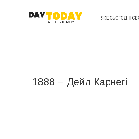
ЯКЕ СЬОГОДНІ СВ
1888 – Дейл Карнегі
Вже 6 років DAY TODAY складає для вас «
Список 
зручним для вас способом.
Телеграм
Інстаграм
Ваш імейл