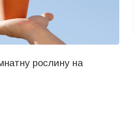
імнатну рослину на
свят на день
». Підписуйтесь на щоденну розсилку
Підписатися