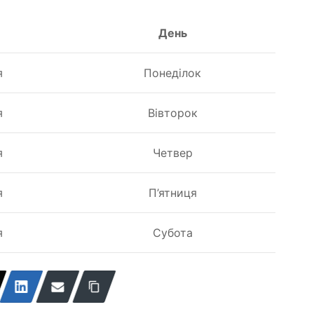
День
я
Понеділок
я
Вівторок
я
Четвер
я
П’ятниця
я
Субота