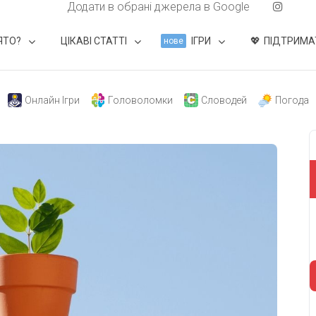
Додати в обрані джерела в Google
ЯТО?
ЦІКАВІ СТАТТІ
ІГРИ
ПІДТРИМА
нове
Онлайн Ігри
Головоломки
Словодей
Погода