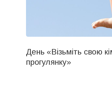
День «Візьміть свою к
прогулянку»
Вже 6 років DAY TODAY складає для вас «
Список 
зручним для вас способом.
Телеграм
Інстаграм
Ваш імейл
Email