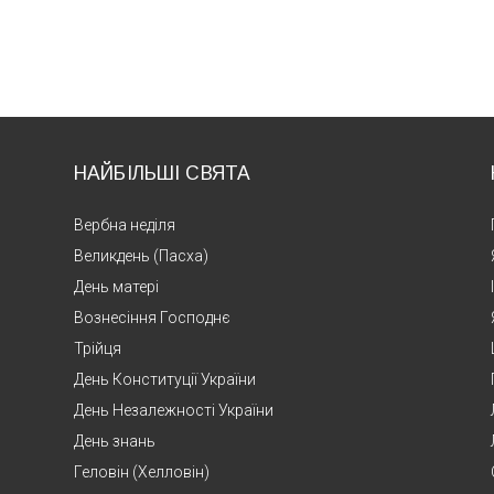
НАЙБІЛЬШІ СВЯТА
Вербна неділя
Великдень (Пасха)
День матері
Вознесіння Господнє
Трійця
День Конституції України
День Незалежності України
День знань
Геловін (Хелловін)