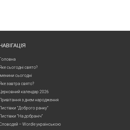
НАВІГАЦІЯ
Головна
Яке сьогодні свято?
Іменини сьогодні
Яке завтра свято?
Церковний календар 2026
Привітання з днем народження
Листівки “Доброго ранку”
Листівки “На добраніч”
Словодей – Wordle українською