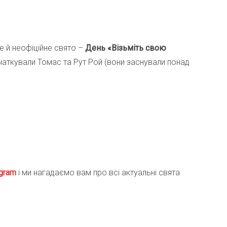
е й неофіційне свято –
День «Візьміть свою
чаткували Томас та Рут Рой (вони заснували понад
gra
m
і ми нагадаємо вам про всі актуальні свята