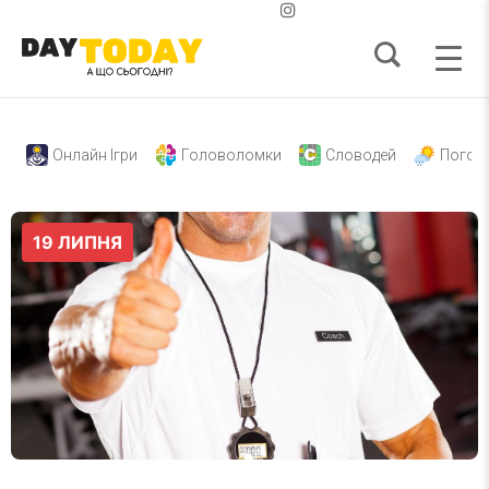
Онлайн Ігри
Головоломки
Словодей
Погод