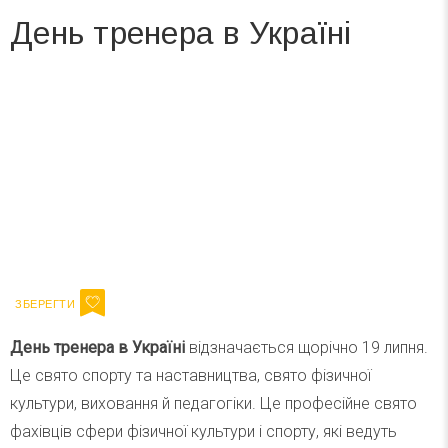
День тренера в Україні
Вже 6 років DAY TODAY складає для вас «
Список свят на день
». Підписуйтесь на щоденну розсилку
зручним для вас способом.
Телеграм
Інстаграм
Ваш імейл
Підписатися
Email
День тренера в Україні
відзначається щорічно 19 липня.
Це свято спорту та наставництва, свято фізичної
культури, виховання й педагогіки. Це професійне свято
фахівців сфери фізичної культури і спорту, які ведуть