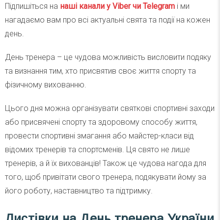
Підпишіться на
наші канали у Viber чи Telegra
m
і ми
нагадаємо вам про всі актуальні свята та події на кожен
день.
День тренера – це чудова можливість висловити подяку
та визнання тим, хто присвятив своє життя спорту та
фізичному вихованню.
Цього дня можна організувати святкові спортивні заходи
або присвячені спорту та здоровому способу життя,
провести спортивні змагання або майстер-класи від
відомих тренерів та спортсменів. Ця свято не лише
тренерів, а й їх вихованців! Також це чудова нагода для
того, щоб привітати свого тренера, подякувати йому за
його роботу, наставництво та підтримку.
Листівки на День тренера України