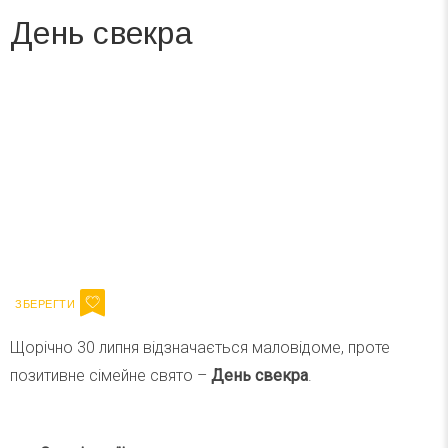
День свекра
Вже 6 років DAY TODAY складає для вас «
Список свят на день
». Підписуйтесь на щоденну розсилку
зручним для вас способом.
Телеграм
Інстаграм
Ваш імейл
Підписатися
Email
Щорічно 30 липня відзначається маловідоме, проте
позитивне сімейне свято –
День свекра
.