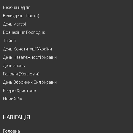
Вербна неділя
Великдень (Пасха)
День матері
Вознесіння Господнє
Трійця
День Конституції України
День Незалежності України
День знань
Геловін (Хелловін)
День Збройних Сил України
Різдво Христове
Новий Рік
НАВІГАЦІЯ
Головна