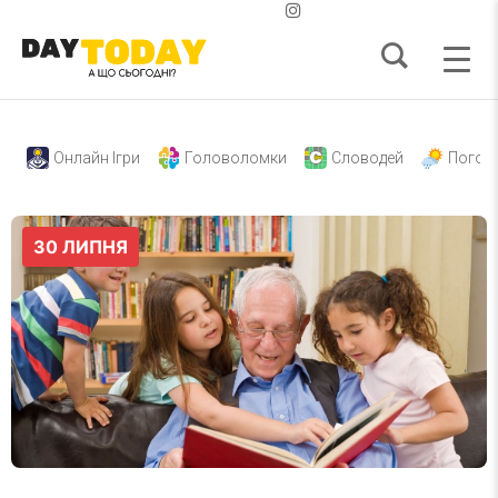
Онлайн Ігри
Головоломки
Словодей
Погод