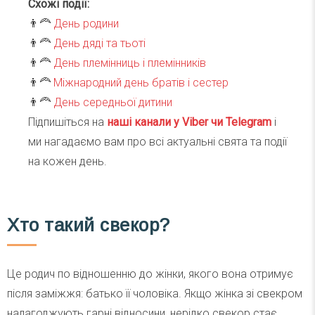
Схожі події:
👨‍🦰
День родини
👨‍🦰
День дяді та тьоті
👨‍🦰
День племінниць і племінників
👨‍🦰
Міжнародний день братів і сестер
👨‍🦰
День середньої дитини
Підпишіться на
наші канали у Viber чи Telegra
m
і
ми нагадаємо вам про всі актуальні свята та події
на кожен день.
Хто такий свекор?
Це родич по відношенню до жінки, якого вона отримує
після заміжжя: батько її чоловіка. Якщо жінка зі свекром
налагоджують гарні відносини, нерідко свекор стає