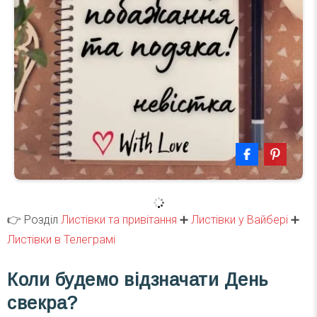
👉 Розділ
Листівки та привітання
➕
Листівки у Вайбері
➕
Листівки в Телеграмі
Коли будемо відзначати День
свекра?