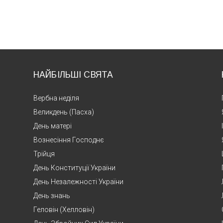
НАЙБІЛЬШІ СВЯТА
Вербна неділя
Великдень (Пасха)
День матері
Вознесіння Господнє
Трійця
День Конституції України
День Незалежності України
День знань
Геловін (Хелловін)