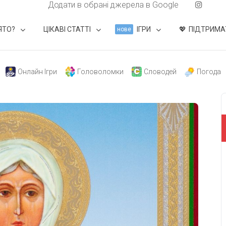
Додати в обрані джерела в Google
ЯТО?
ЦІКАВІ СТАТТІ
ІГРИ
ПІДТРИМА
нове
Онлайн Ігри
Головоломки
Словодей
Погода