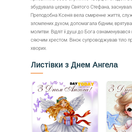
збудувала церкву Святого Стефана, заснувал
Преподобна Ксенія вела смиренне життя, служ
зломлених духом, допомагала бідним, врятува
молитви. Відліт її душі до Бога ознаменувавс
сяючим хрестом. Вінок супроводжував тіло пр
хворих.
Листівки з Днем Ангела