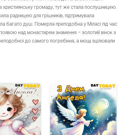
а християнську громаду, тут же стала послушницею.
ила радницею для грішників, підтримувала
ла багато душ. Померла преподобна у Міласі під час
я появою над монастирем знамення – золотий вінок з
еподобної до самого погребіння, а мощі зцілювали