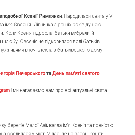
еподобної Ксенії Римлянки
. Народилася свята у V
а ім’я Євсенія. Дівчинка з ранніх років душею
ни. Коли Ксенія підросла, батьки вибрали їй
 шлюбу. Євсенія не підкорилася волі батьків,
лужницями вночі втекла з батьківського дому.
ригорія Печерського
та
День пам’яті святого
gra
m
і ми нагадаємо вам про всі актуальні свята
у берегів Малої Азії, взяла ім’я Ксенія та повністю
 оселилася у місті Мілас, де на власні кошти