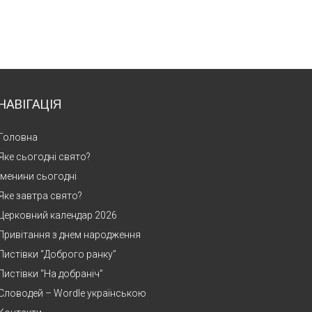
НАВІГАЦІЯ
Головна
Яке сьогодні свято?
Іменини сьогодні
Яке завтра свято?
Церковний календар 2026
Привітання з днем народження
Листівки “Доброго ранку”
Листівки “На добраніч”
Словодей – Wordle українською