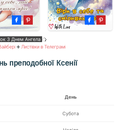
вок З Днем Ангела
Вайбері
➕
Листівки в Телеграмі
нь преподобної Ксенії
День
я
Субота
я
Неділя