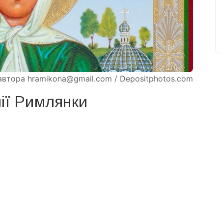
ії Римлянки
свят на день
». Підписуйтесь на щоденну розсилку
Підписатися