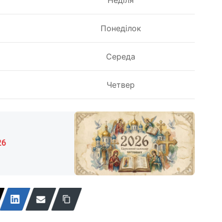
я
Понеділок
я
Середа
я
Четвер
26