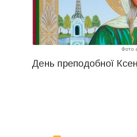
День преподобної Ксен
Вже 6 років DAY TODAY складає для вас «
Список 
зручним для вас способом.
Телеграм
Інстаграм
Ваш імейл
Email