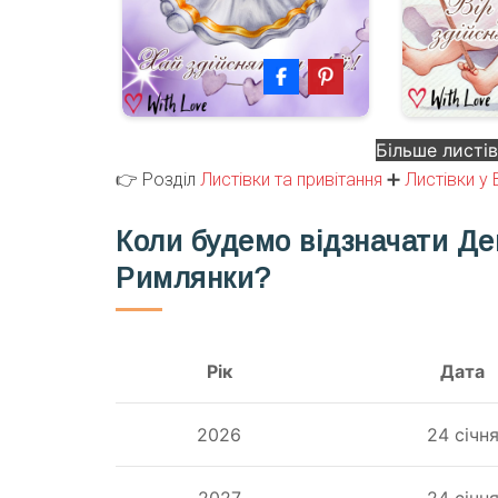
Більше листі
👉 Розділ
Листівки та привітання
➕
Листівки у 
Коли будемо відзначати Де
Римлянки?
Рік
Дата
2026
24 січн
2027
24 січн