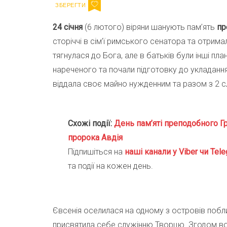
24 січня
(6 лютого) віряни шанують пам’ять
пр
сторіччі в сім’ї римського сенатора та отримал
тягнулася до Бога, але в батьків були інші пла
нареченого та почали підготовку до укладання
віддала своє майно нужденним та разом з 2 с
Схожі події:
День пам’яті преподобного Г
пророка Авдія
Підпишіться на
наші канали у Viber чи Tele
та події на кожен день.
Євсенія оселилася на одному з островів поблиз
присвятила себе служінню Творцю. Згодом вона