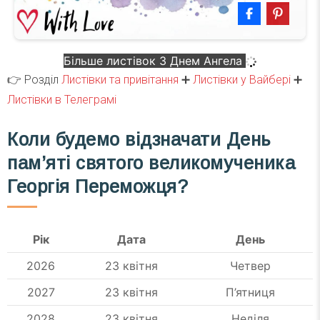
Більше листівок З Днем Ангела
👉 Розділ
Листівки та привітання
➕
Листівки у Вайбері
➕
Листівки в Телеграмі
Коли будемо відзначати День
пам’яті святого великомученика
Георгія Переможця?
Рік
Дата
День
2026
23 квітня
Четвер
2027
23 квітня
П’ятниця
2028
23 квітня
Неділя