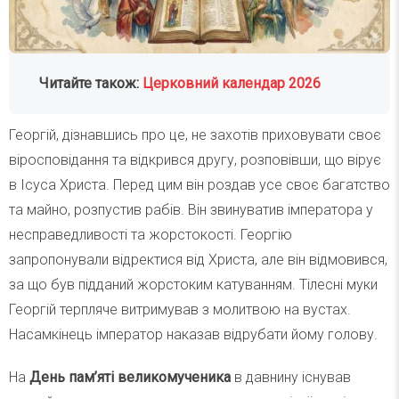
Читайте також:
Церковний календар 2026
Георгій, дізнавшись про це, не захотів приховувати своє
віросповідання та відкрився другу, розповівши, що вірує
в Ісуса Христа. Перед цим він роздав усе своє багатство
та майно, розпустив рабів. Він звинуватив імператора у
несправедливості та жорстокості. Георгію
запропонували відректися від Христа, але він відмовився,
за що був підданий жорстоким катуванням. Тілесні муки
Георгій терпляче витримував з молитвою на вустах.
Насамкінець імператор наказав відрубати йому голову.
На
День пам’яті великомученика
в давнину існував