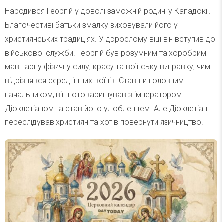
Народився Георгій у доволі заможній родині у Кападокії.
Благочестиві батьки змалку виховували його у
християнських традиціях. У дорослому віці він вступив до
військової служби. Георгій був розумним та хоробрим,
мав гарну фізичну силу, красу та воїнську виправку, чим
відрізнявся серед інших воїнів. Ставши головним
начальником, він потоваришував з імператором
Діоклетіаном та став його улюбленцем. Але Діоклетіан
переслідував християн та хотів повернути язичництво.