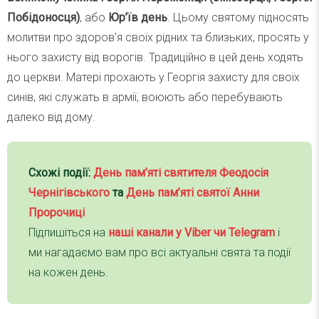
Побідоносця)
, або
Юр’їв день
. Цьому святому підносять
молитви про здоров’я своїх рідних та близьких, просять у
нього захисту від ворогів. Традиційно в цей день ходять
до церкви. Матері прохають у Георгія захисту для своїх
синів, які служать в армії, воюють або перебувають
далеко від дому.
Схожі події:
День пам’яті святителя Феодосія
Чернігівського
та
День пам’яті святої Анни
Пророчиці
Підпишіться на
наші канали у Viber чи Telegra
m
і
ми нагадаємо вам про всі актуальні свята та події
на кожен день.