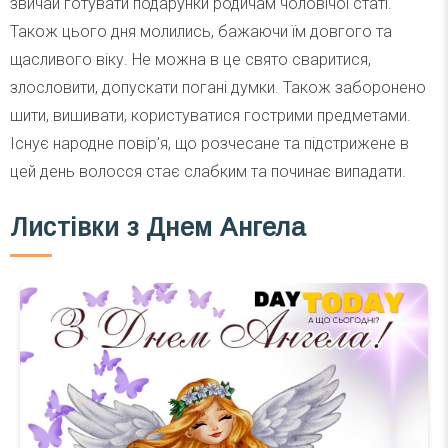
звичай готувати подарунки родичам чоловічої статі.
Також цього дня молились, бажаючи їм довгого та
щасливого віку. Не можна в це свято сваритися,
злословити, допускати погані думки. Також заборонено
шити, вишивати, користуватися гострими предметами.
Існує народне повір’я, що розчесане та підстрижене в
цей день волосся стає слабким та починає випадати.
Листівки з Днем Ангела