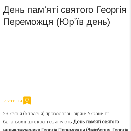
День пам’яті святого Георгія
Переможця (Юр’їв день)
Вже 6 років DAY TODAY складає для вас «
Список свят на день
». Підписуйтесь на щоденну розсилку
зручним для вас способом.
Телеграм
Інстаграм
Ваш імейл
Підписатися
Email
23 квітня (6 травня) православні віряни України та
багатьох інших країн святкують
День пам’яті святого
великомученика Георгія Переможця (Змієборця, Георгія