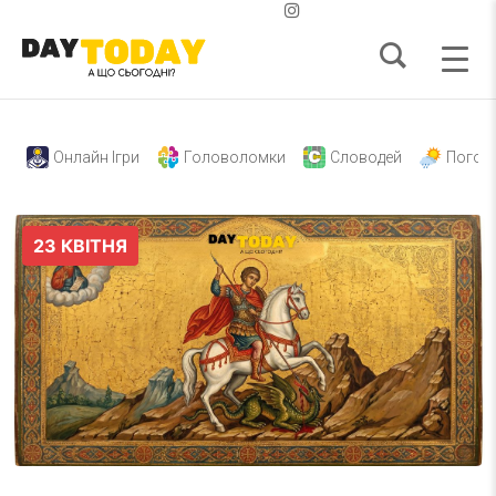
Онлайн Ігри
Головоломки
Словодей
Погод