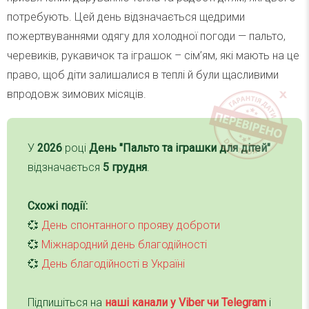
потребують. Цей день відзначається щедрими
пожертвуваннями одягу для холодної погоди — пальто,
черевиків, рукавичок та іграшок – сім’ям, які мають на це
право, щоб діти залишалися в теплі й були щасливими
впродовж зимових місяців.
У
2026
році
День "Пальто та іграшки для дітей"
відзначається
5 грудня
.
Схожі події:
💞
День спонтанного прояву доброти
💞
Міжнародний день благодійності
💞
День благодійності в Україні
Підпишіться на
наші канали у Viber чи Telegra
m
і