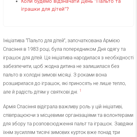
Коли будемо відзначати День “Пальто та
іграшки для дітей”?
Ініціатива “Пальто для дітей”, започаткована Армією
Спасіння в 1983 році, була попередником Дня одягу та
іграшок для дітей. Ця ініціатива народилася з необхідності
забезпечити, щоб жодна дитина не залишилася без
пальто в холодні зимові місяці. З роками вона
розширилася до іграшок, які приносять не лише тепло,
1
але й радість дітям у святкові дні.
Армія Спасіння відіграла важливу роль у цій ініціативі,
співпрацюючи з місцевими організаціями та волонтерами
для збору та розповсюдження пальт та іграшок. Завдяки
їхнім зусиллям тисячі зимових курток вже понад три