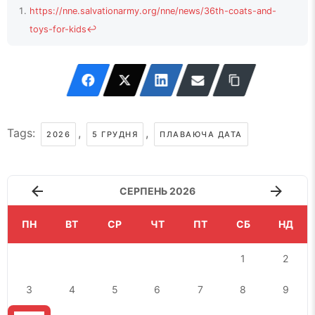
https://nne.salvationarmy.org/nne/news/36th-coats-and-
toys-for-kids
↩
Tags:
,
,
2026
5 ГРУДНЯ
ПЛАВАЮЧА ДАТА
СЕРПЕНЬ 2026
ПН
ВТ
СР
ЧТ
ПТ
СБ
НД
1
2
3
4
5
6
7
8
9