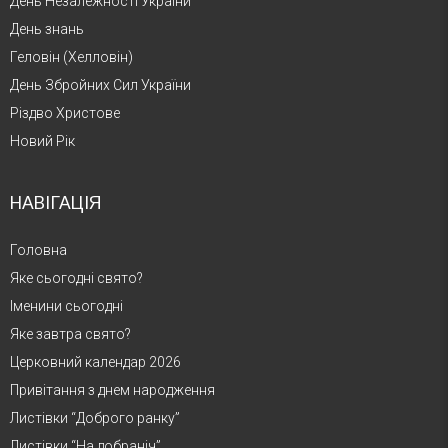
День Незалежності України
День знань
Геловін (Хелловін)
День Збройних Сил України
Різдво Христове
Новий Рік
НАВІГАЦІЯ
Головна
Яке сьогодні свято?
Іменини сьогодні
Яке завтра свято?
Церковний календар 2026
Привітання з днем народження
Листівки “Доброго ранку”
Листівки “На добраніч”