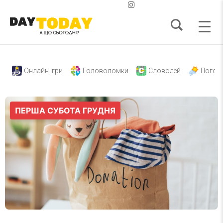
Онлайн Ігри
Головоломки
Словодей
Погод