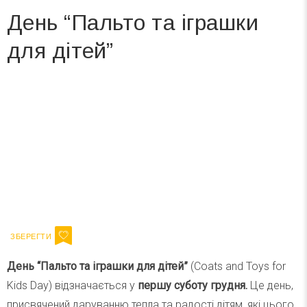
День “Пальто та іграшки
для дітей”
Вже 6 років DAY TODAY складає для вас «
Список свят на день
». Підписуйтесь на щоденну розсилку
зручним для вас способом.
Телеграм
Інстаграм
Ваш імейл
Підписатися
Email
День “Пальто та іграшки для дітей”
(Coats and Toys for
Kids Day) відзначається у
першу суботу грудня.
Це день,
присвячений даруванню тепла та радості дітям, які цього