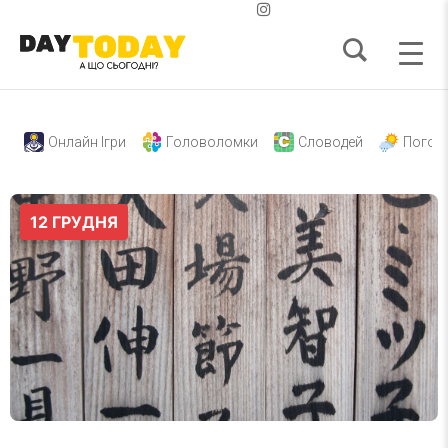
Онлайн Ігри
Головоломки
Словодей
Погод