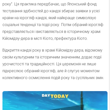
року”. Ця практика передбачає, що Японський фонд
тестування здібностей до кандзі збирає заявки з усієї
країни на ієрогліф кандзі, який найкраще символізує
соціальні тенденції та події року. Потім обраний ієрогліф
представляється і виставляється в історичному храмі
Кійомідзу-дера в місті Кіото, префектура Кіото.
Відкриття кандзі року в храмі Кійомідзу-дера, відомому
своїм культурним та історичним значенням, додає події
урочистості та традиційності. Ця церемонія не лише
підкреслює обраний ієрогліф, але й слугує моментом
колективного осмислення подій року та суспільних змін.