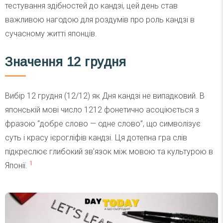
тестування здібностей до кандзі, цей день став
важливою нагодою для роздумів про роль кандзі в
сучасному житті японців.
Значення 12 грудня
Вибір 12 грудня (12/12) як Дня кандзі не випадковий. В
японській мові число 1212 фонетично асоціюється з
фразою “добре слово — одне слово”, що символізує
суть і красу ієрогліфів кандзі. Ця дотепна гра слів
підкреслює глибокий зв’язок між мовою та культурою в
1
Японії.