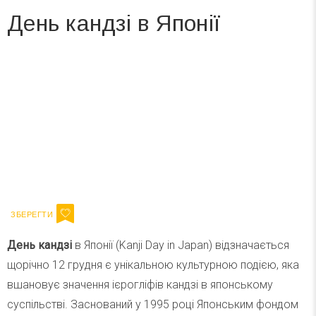
День кандзі в Японії
Вже 6 років DAY TODAY складає для вас «
Список свят на день
». Підписуйтесь на щоденну розсилку
зручним для вас способом.
Телеграм
Інстаграм
Ваш імейл
Підписатися
Email
День кандзі
в Японії (Kanji Day in Japan) відзначається
щорічно 12 грудня є унікальною культурною подією, яка
вшановує значення ієрогліфів кандзі в японському
суспільстві. Заснований у 1995 році Японським фондом