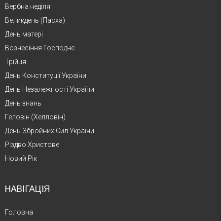
Вербна неділя
Великдень (Пасха)
День матері
Вознесіння Господнє
Трійця
День Конституції України
День Незалежності України
День знань
Геловін (Хелловін)
День Збройних Сил України
Різдво Христове
Новий Рік
НАВІГАЦІЯ
Головна