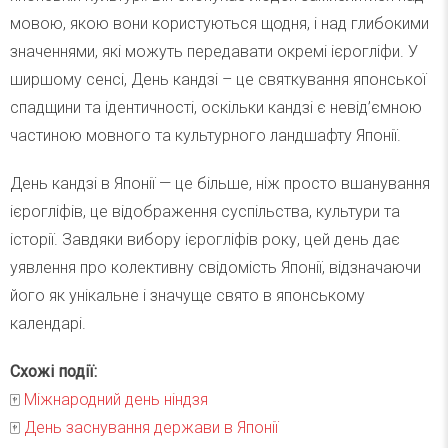
мовою, якою вони користуються щодня, і над глибокими
значеннями, які можуть передавати окремі ієрогліфи. У
ширшому сенсі, День кандзі – це святкування японської
спадщини та ідентичності, оскільки кандзі є невід’ємною
частиною мовного та культурного ландшафту Японії.
День кандзі в Японії — це більше, ніж просто вшанування
ієрогліфів, це відображення суспільства, культури та
історії. Завдяки вибору ієрогліфів року, цей день дає
уявлення про колективну свідомість Японії, відзначаючи
його як унікальне і значуще свято в японському
календарі.
Схожі події:
🀄️
Міжнародний день ніндзя
🀄️
День заснування держави в Японії