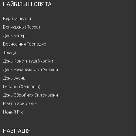
НАЙБІЛЬШІ СВЯТА
Вербна неділя
Великдень (Пасха)
День матері
Вознесіння Господнє
Трійця
День Конституції України
День Незалежності України
День знань
Геловін (Хелловін)
День Збройних Сил України
Різдво Христове
Новий Рік
НАВІГАЦІЯ