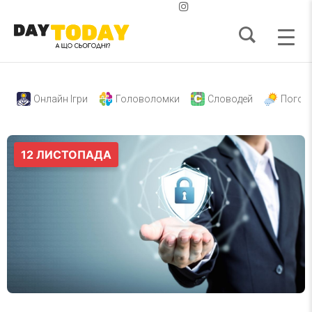
Онлайн Ігри
Головоломки
Словодей
Погод