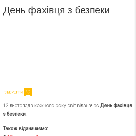
День фахівця з безпеки
Вже 6 років DAY TODAY складає для вас «
Список свят на день
». Підписуйтесь на щоденну розсилку
зручним для вас способом.
Телеграм
Інстаграм
Ваш імейл
Підписатися
Email
12 листопада кожного року світ відзначає
День фахівця
з безпеки
.
Також відзначаємо: