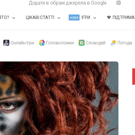
Додати в обрані джерела в Google
ЯТО?
ЦІКАВІ СТАТТІ
ІГРИ
ПІДТРИМА
нове
Онлайн Ігри
Головоломки
Словодей
Погода