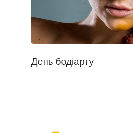
День бодіарту
Вже 6 років DAY TODAY складає для вас «
Список 
зручним для вас способом.
Телеграм
Інстаграм
Ваш імейл
Email