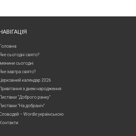
НАВІГАЦІЯ
Головна
Яке сьогодні свято?
Іменини сьогодні
Яке завтра свято?
Церковний календар 2026
Привітання з днем народження
Листівки “Доброго ранку”
Листівки “На добраніч”
Словодей – Wordle українською
Контакти