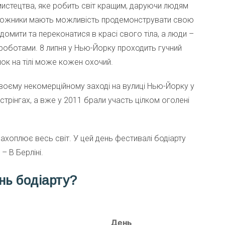
мистецтва, яке робить світ кращим, даруючи людям
 художники мають можливість продемонструвати свою
домити та переконатися в красі свого тіла, а люди –
роботами. 8 липня у Нью-Йорку проходить гучний
ок на тілі може кожен охочий.
воєму некомерційному заході на вулиці Нью-Йорку у
стрінгах, а вже у 2011 брали участь цілком оголені
ахоплює весь світ. У цей день фестивалі бодіарту
– В Берліні.
нь бодіарту?
День