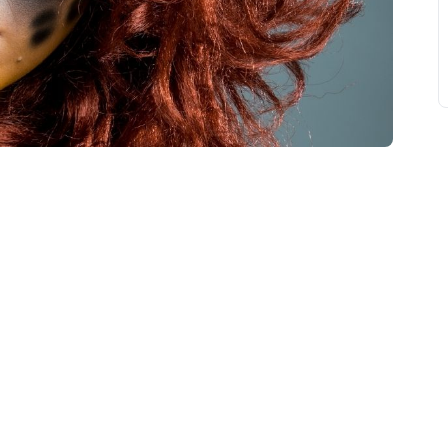
свят на день
». Підписуйтесь на щоденну розсилку
Підписатися