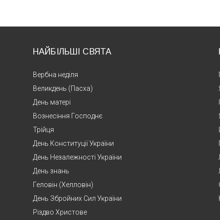
НАЙБІЛЬШІ СВЯТА
Вербна неділя
Великдень (Пасха)
День матері
Вознесіння Господнє
Трійця
День Конституції України
День Незалежності України
День знань
Геловін (Хелловін)
День Збройних Сил України
Різдво Христове