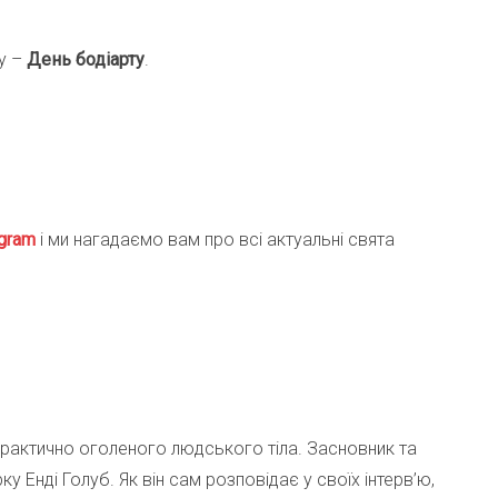
ay –
День бодіарту
.
gra
m
і ми нагадаємо вам про всі актуальні свята
рактично оголеного людського тіла. Засновник та
 Енді Голуб. Як він сам розповідає у своїх інтерв’ю,