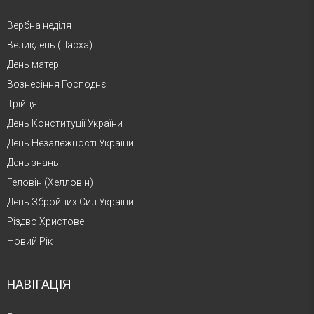
Вербна неділя
Великдень (Пасха)
День матері
Вознесіння Господнє
Трійця
День Конституції України
День Незалежності України
День знань
Геловін (Хелловін)
День Збройних Сил України
Різдво Христове
Новий Рік
НАВІГАЦІЯ