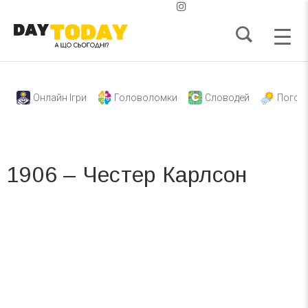
Онлайн Ігри
Головоломки
Словодей
Погод
1906 – Честер Карлсон
Вже 6 років DAY TODAY складає для вас «
Список свят на день
». Підписуйтесь на щоденну розсилку
зручним для вас способом.
Телеграм
Інстаграм