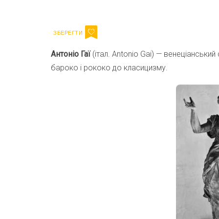
Email
Антоніо Гаї
(італ. Antonio Gai) — венеціанський 
бароко і рококо до класицизму.