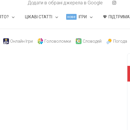
Додати в обрані джерела в Google
ЯТО?
ЦІКАВІ СТАТТІ
ІГРИ
ПІДТРИМА
нове
Онлайн Ігри
Головоломки
Словодей
Погода
свят на день
». Підписуйтесь на щоденну розсилку
Підписатися