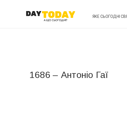
ЯКЕ СЬОГОДНІ СВ
1686 – Антоніо Гаї
Вже 6 років DAY TODAY складає для вас «
Список 
зручним для вас способом.
Телеграм
Інстаграм
Ваш імейл