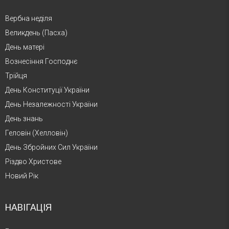
Вербна неділя
Великдень (Пасха)
День матері
Вознесіння Господнє
Трійця
День Конституції України
День Незалежності України
День знань
Геловін (Хелловін)
День Збройних Сил України
Різдво Христове
Новий Рік
НАВІГАЦІЯ