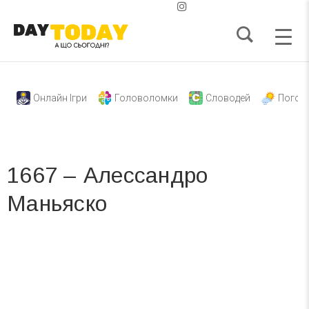
Онлайн Ігри
Головоломки
Словодей
Погод
1667 – Алессандро
Маньяско
Вже 6 років DAY TODAY складає для вас «
Список свят на день
». Підписуйтесь на щоденну розсилку
зручним для вас способом.
Телеграм
Інстаграм