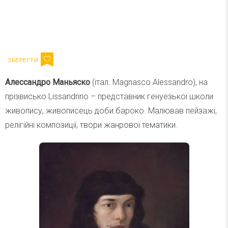
Ваш імейл
Підписатися
Email
Алессандро Маньяско
(італ. Magnasco Alessandro), на
прізвисько Lissandrino – представник генуезької школи
живопису, живописець доби бароко. Малював пейзажі,
релігійні композиції, твори жанрової тематики.