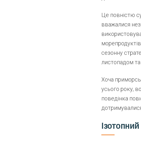
Це повністю су
вважалися нез
використовуват
морепродуктів
сезонну страт
листопадом та 
Хоча приморсь
усього року, в
поведінка повн
дотримувалися 
Ізотопний