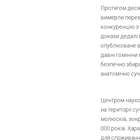
Протягом десят
вимерли перев
конкуренцію з
докази дедалі
опубліковане 
давні гомініни
безпечно збира
анатомічно суч
Центром науков
на території с
молюсків, зок
000 років. Хар
для споживання