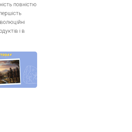
ність повністю
 першість
еволюційні
дуктів і в
нь