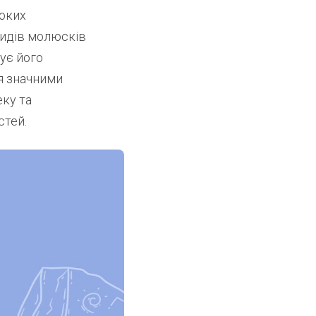
боких
видів молюсків
ує його
ся значними
еку та
стей.