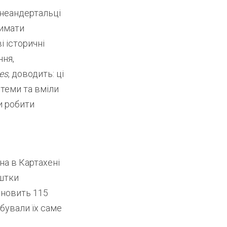
 неандертальці
римати
і історичні
ння,
es
, доводить: ці
теми та вміли
и робити
на в Картахені
ештки
ановить 115
обували їх саме