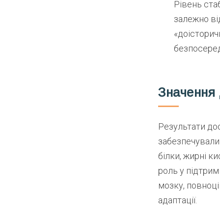
Рівень ста
залежно ві
«доісторич
безпосеред
Значення 
Результати до
забезпечували 
білки, жирні к
роль у підтрим
мозку, повноц
адаптації.