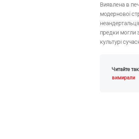
Виявлена в печ
модернової стр
неандертальців
предки могли 
культурі сучас
Читайте та
вимирали