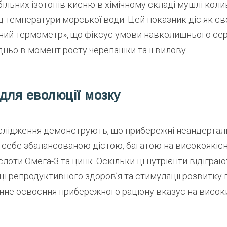
більних ізотопів кисню в хімічному складі мушлі кол
д температури морської води. Цей показник діє як с
ний термометр», що фіксує умови навколишнього с
ньо в момент росту черепашки та її вилову.
для еволюції мозку
слідження демонструють, що прибережні неандертальц
себе збалансованою дієтою, багатою на високоякісні
ислоти Омега-3 та цинк. Оскільки ці нутрієнти відігр
ці репродуктивного здоров’я та стимуляції розвитку
інне освоєння прибережного раціону вказує на висок