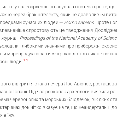
иліть у палеоархеології панувала гіпотеза про те, що
ажно через брак інтелекту, який не дозволив їм вит
 предками сучасних людей —
Homo sapiens
. Проте нов
 впевненіше спростовують це твердження. Дослідже
в журналі
Proceedings of the National Academy of Scienc
 володіли глибокими знаннями про прибережні екосис
ти морепродукти за тисячі років до того, як це почал
1
2
асні люди.
ого відкриття стала печера Лос-Авіонес, розташова
учасної Іспанії. Під час розкопок археологи виявили р
рема черевоногих та морських блюдечок, вік яких ст
актер знахідок чітко вказує на те, що неандертальці д
 в їжу.