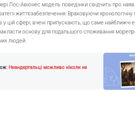
ері Лос-Авіонес модель поведінки свідчить про наяв
атегії життєзабезпечення. Враховуючи хронологічну
 у цій сфері, вчені припускають, що саме найближчі 
закласти основу для подальшого споживання морепро
них людей.
кож:
Неандертальці можливо ніколи не
Найцікавіше за тижде