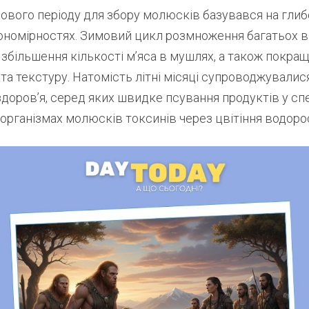
ового періоду для збору молюсків базувався на гли
ономірностях. Зимовий цикл розмноження багатьох 
збільшення кількості м’яса в мушлях, а також покращ
 та текстуру. Натомість літні місяці супроводжували
доров’я, серед яких швидке псування продуктів у сп
організмах молюсків токсинів через цвітіння водоро