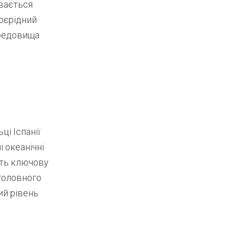
ивається
воєрідний
ередовища
і Іспанії
 океанічні
ають ключову
 головного
ий рівень