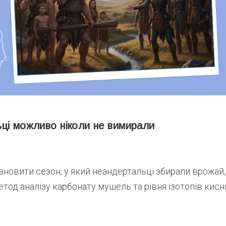
ці можливо ніколи не вимирали
новити сезон, у який неандертальці збирали врожай
тод аналізу карбонату мушель та рівня ізотопів кисн