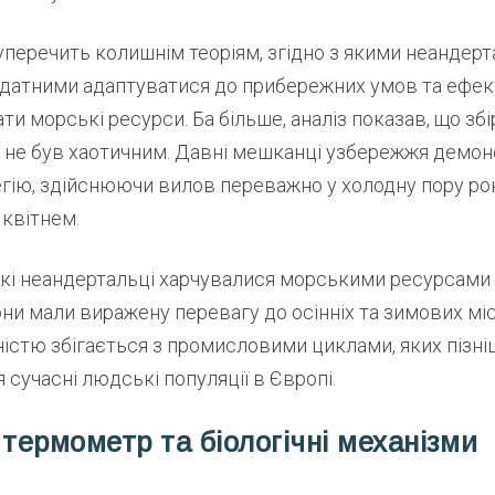
перечить колишнім теоріям, згідно з якими неандерт
датними адаптуватися до прибережних умов та ефе
и морські ресурси. Ба більше, аналіз показав, що збі
 не був хаотичним. Давні мешканці узбережжя демон
егію, здійснюючи вилов переважно у холодну пору ро
квітнем.
кі неандертальці харчувалися морськими ресурсам
они мали виражену перевагу до осінніх та зимових міс
істю збігається з промисловими циклами, яких пізні
сучасні людські популяції в Європі.
 термометр та біологічні механізми