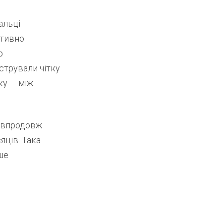
альці
ктивно
р
стрували чітку
ку — між
и впродовж
яців. Така
ше