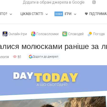
Додати в обрані джерела в Google
ЯТО?
ЦІКАВІ СТАТТІ
ІГРИ
ПІДТРИМА
нове
Онлайн Ігри
Головоломки
Словодей
Погода
алися молюсками раніше за 
Додати до джерел
логія
81