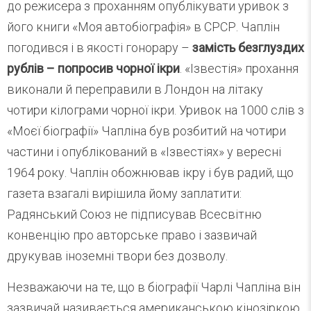
до режисера з проханням опублікувати уривок з
його книги «Моя автобіографія» в СРСР. Чаплін
погодився і в якості гонорару –
замість безглуздих
рублів – попросив чорної ікри
. «Ізвестія» прохання
виконали й переправили в Лондон на літаку
чотири кілограми чорної ікри. Уривок на 1000 слів з
«Моєї біографії» Чапліна був розбитий на чотири
частини і опублікований в «Ізвестіях» у вересні
1964 року. Чаплін обожнював ікру і був радий, що
газета взагалі вирішила йому заплатити:
Радянський Союз не підписував Всесвітню
конвенцію про авторське право і зазвичай
друкував іноземні твори без дозволу.
Незважаючи на те, що в біографії Чарлі Чапліна він
зазвичай називається американською кінозіркою,