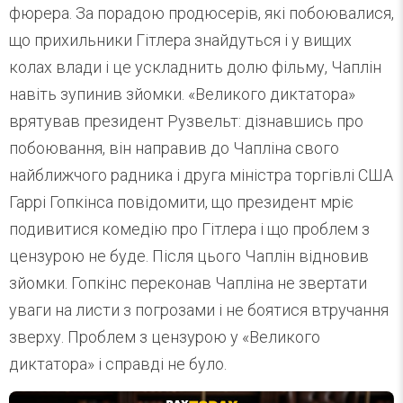
фюрера. За порадою продюсерів, які побоювалися,
що прихильники Гітлера знайдуться і у вищих
колах влади і це ускладнить долю фільму, Чаплін
навіть зупинив зйомки. «Великого диктатора»
врятував президент Рузвельт: дізнавшись про
побоювання, він направив до Чапліна свого
найближчого радника і друга міністра торгівлі США
Гаррі Гопкінса повідомити, що президент мріє
подивитися комедію про Гітлера і що проблем з
цензурою не буде. Після цього Чаплін відновив
зйомки. Гопкінс переконав Чапліна не звертати
уваги на листи з погрозами і не боятися втручання
зверху. Проблем з цензурою у «Великого
диктатора» і справді не було.