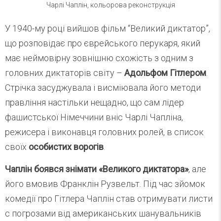
Чарлі Чаплін, кольорова реконструкція
У 1940-му році вийшов фільм “Великий диктатор”,
що розповідає про єврейського перукаря, який
має неймовірну зовнішню схожість з одним з
головних диктаторів світу –
Адольфом Гітлером
.
Стрічка засуджувала і висміювала його методи
правління настільки нещадно, що сам лідер
фашистської Німеччини вніс Чарлі Чапліна,
режисера і виконавця головних ролей, в список
своїх
особистих ворогів
.
Чаплін боявся знімати «Великого диктатора»
, але
його вмовив Франклін Рузвельт. Під час зйомок
комедії про Гітлера Чаплін став отримувати листи
c погрозами від американських шанувальників