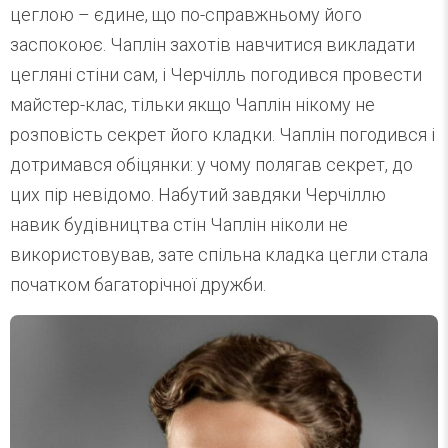
цеглою – єдине, що по-справжньому його
заспокоює. Чаплін захотів навчитися викладати
цегляні стіни сам, і Черчілль погодився провести
майстер-клас, тільки якщо Чаплін нікому не
розповість секрет його кладки. Чаплін погодився і
дотримався обіцянки: у чому полягав секрет, до
цих пір невідомо. Набутий завдяки Черчіллю
навик будівництва стін Чаплін ніколи не
використовував, зате спільна кладка цегли стала
початком багаторічної дружби.