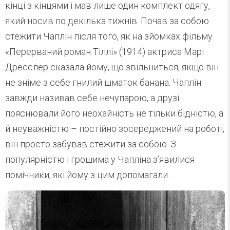
кінці з кінцями і мав лише один комплект одягу,
який носив по декілька тижнів. Почав за собою
стежити Чаплін після того, як на зйомках фільму
«Перерваний роман Тіллі» (1914) актриса Марі
Дресслер сказала йому, що звільниться, якщо він
не зніме з себе гнилий шматок банана. Чаплін
завжди називав себе нечупарою, а друзі
пояснювали його неохайність не тільки бідністю, а
й неуважністю – постійно зосереджений на роботі,
він просто забував стежити за собою. З
популярністю і грошима у Чапліна з’явилися
помічники, які йому з цим допомагали.