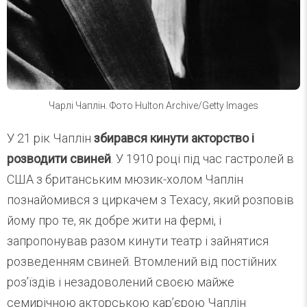
Чарлі Чаплін. Фото Hulton Archive/Getty Images
У 21 рік Чаплін
збирався кинути акторство і
розводити свиней
. У 1910 році під час гастролей в
США з британським мюзик-холом Чаплін
познайомився з циркачем з Техасу, який розповів
йому про те, як добре жити на фермі, і
запропонував разом кинути театр і зайнятися
розведенням свиней. Втомлений від постійних
роз’їздів і незадоволений своєю майже
семирічною акторською кар’єрою Чаплін