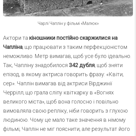
Чарлі Чаплін у фільмі «Малюк»
Актори та
кіношники постійно скаржилися на
Чапліна
, що працювати з таким перфекціоністом
неможливо. Метр вимагав, щоб усе було ідеально.
Так, Чапліну знадобилося
342 дубля
, щоб зняти
епізод, в якому актриса говорить фразу: «Квіти,
сер». Чаплін вимагав від актриси Вірджинії
Черрілл, що грала сліпу квіткарку в «Вогнях
великого міста», щоб вона голосно і повільно
вимовляла свою репліку, ніби говорить з глухою
людиною. Чому це мало таке значення в німому
фільмі, Чаплін не міг пояснити, але результат його