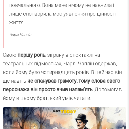
повчального. Вона мене нічому не навчила і
лише спотворила моє уявлення про цінності
життя.
Чарлі Чаплін
Свою
першу роль
, зіграну в спектаклі на
театральних підмостках, Чарлі Чаплін одержав,
коли йому було чотирнадцять років. В цей час він
ще навіть
не опанував грамоту, тому слова свого
персонажа він просто вчив напам’ять
. Допомогав
йому в цьому брат, який умів читати.