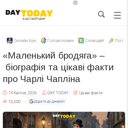
Онлайн Ігри
Головоломки
Словодей
Погод
«Маленький бродяга» –
біографія та цікаві факти
про Чарлі Чапліна
14 Квітня, 2026
DAY TODAY
Цікаві факти
Додати до джерел
10,500