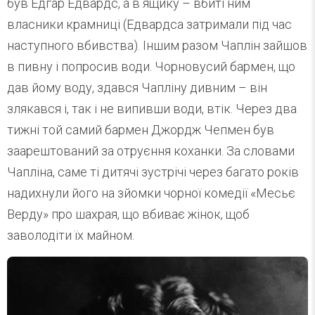
був Едгар Едвардс, а в ящику – вбиті ним
власники крамниці (Едвардса затримали під час
наступного вбивства). Іншим разом Чаплін зайшов
в пивну і попросив води. Чорновусий бармен, що
дав йому воду, здався Чапліну дивним – він
злякався і, так і не випивши води, втік. Через два
тижні той самий бармен Джордж Чепмен був
заарештований за отруєння коханки. За словами
Чапліна, саме ті дитячі зустрічі через багато років
надихнули його на зйомки чорної комедії «Месьє
Верду» про шахрая, що вбиває жінок, щоб
заволодіти їх майном.