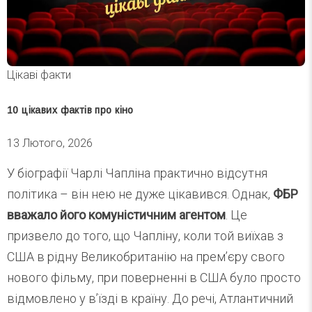
Цікаві факти
10 цікавих фактів про кіно
13 Лютого, 2026
У біографії Чарлі Чапліна практично відсутня
політика – він нею не дуже цікавився. Однак,
ФБР
вважало його комуністичним агентом
. Це
призвело до того, що Чапліну, коли той виїхав з
США в рідну Великобританію на прем’єру свого
нового фільму, при поверненні в США було просто
відмовлено у в’їзді в країну. До речі, Атлантичний