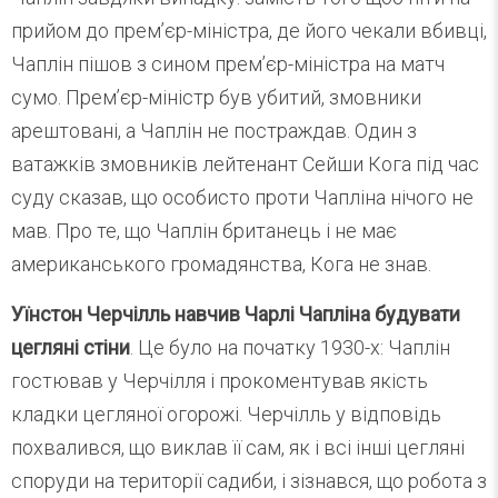
прийом до прем’єр-міністра, де його чекали вбивці,
Чаплін пішов з сином прем’єр-міністра на матч
сумо. Прем’єр-міністр був убитий, змовники
арештовані, а Чаплін не постраждав. Один з
ватажків змовників лейтенант Сейши Кога під час
суду сказав, що особисто проти Чапліна нічого не
мав. Про те, що Чаплін британець і не має
американського громадянства, Кога не знав.
Уїнстон Черчілль навчив Чарлі Чапліна будувати
цегляні стіни
. Це було на початку 1930-х: Чаплін
гостював у Черчілля і прокоментував якість
кладки цегляної огорожі. Черчілль у відповідь
похвалився, що виклав її сам, як і всі інші цегляні
споруди на території садиби, і зізнався, що робота з