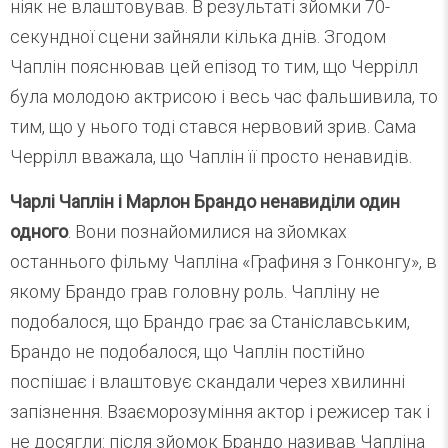
ніяк не влаштовував. В результаті зйомки 70-
секундної сцени зайняли кілька днів. Згодом
Чаплін пояснював цей епізод то тим, що Черрілл
була молодою актрисою і весь час фальшивила, то
тим, що у нього тоді стався нервовий зрив. Сама
Черрілл вважала, що Чаплін її просто ненавидів.
Чарлі Чаплін і Марлон Брандо ненавиділи один
одного
. Вони познайомилися на зйомках
останнього фільму Чапліна «Графиня з Гонконгу», в
якому Брандо грав головну роль. Чапліну не
подобалося, що Брандо грає за Станіславським,
Брандо не подобалося, що Чаплін постійно
поспішає і влаштовує скандали через хвилинні
запізнення. Взаєморозуміння актор і режисер так і
не досягли: після зйомок Брандо називав Чапліна