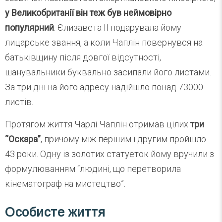
у Великобританії він теж був неймовірно
популярний
. Єлизавета II подарувала йому
лицарське звання, а коли Чаплін повернувся на
батьківщину після довгої відсутності,
шанувальники буквально засипали його листами.
За три дні на його адресу надійшло понад 73000
листів.
Протягом життя Чарлі Чаплін отримав цілих
три
“Оскара”
, причому між першим і другим пройшло
43 роки. Одну із золотих статуеток йому вручили з
формулюванням “людині, що перетворила
кінематограф на мистецтво”.
Особисте життя