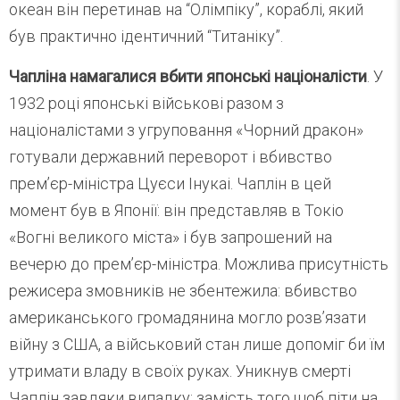
океан він перетинав на “Олімпіку”, кораблі, який
був практично ідентичний “Титаніку”.
Чапліна намагалися вбити японські націоналісти
. У
1932 році японські військові разом з
націоналістами з угруповання «Чорний дракон»
готували державний переворот і вбивство
прем’єр-міністра Цуєси Інукаі. Чаплін в цей
момент був в Японії: він представляв в Токіо
«Вогні великого міста» і був запрошений на
вечерю до прем’єр-міністра. Можлива присутність
режисера змовників не збентежила: вбивство
американського громадянина могло розв’язати
війну з США, а військовий стан лише допоміг би їм
утримати владу в своїх руках. Уникнув смерті
Чаплін завдяки випадку: замість того щоб піти на