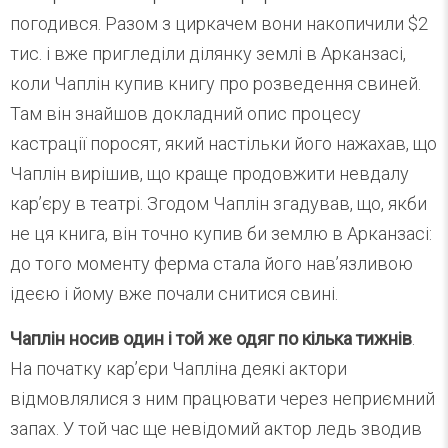
погодився. Разом з циркачем вони накопичили $2
тис. і вже пригледіли ділянку землі в Арканзасі,
коли Чаплін купив книгу про розведення свиней.
Там він знайшов докладний опис процесу
кастрації поросят, який настільки його нажахав, що
Чаплін вирішив, що краще продовжити невдалу
кар’єру в театрі. Згодом Чаплін згадував, що, якби
не ця книга, він точно купив би землю в Арканзасі:
до того моменту ферма стала його нав’язливою
ідеєю і йому вже почали снитися свині.
Чаплін носив один і той же одяг по кілька тижнів
.
На початку кар’єри Чапліна деякі актори
відмовлялися з ним працювати через неприємний
запах. У той час ще невідомий актор ледь зводив