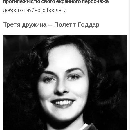
протилежністю свого екранного персонажа
:
доброго і чуйного Бродяги.
Третя дружина – Полетт Годдар