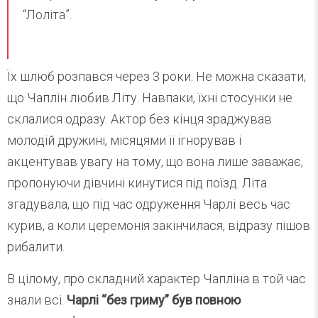
“Лоліта”.
Їх шлюб розпався через 3 роки. Не можна сказати,
що Чаплін любив Літу. Навпаки, їхні стосунки не
склалися одразу. Актор без кінця зраджував
молодій дружині, місяцями її ігнорував і
акцентував увагу на тому, що вона лише заважає,
пропонуючи дівчині кинутися під поїзд. Літа
згадувала, що під час одруження Чарлі весь час
курив, а коли церемонія закінчилася, відразу пішов
рибалити.
В цілому, про складний характер Чапліна в той час
знали всі.
Чарлі “без гриму” був повною