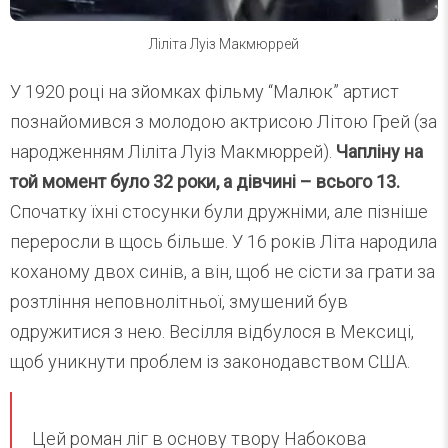
Ліліта Луіз Макмюррей
У 1920 році на зйомках фільму “Малюк” артист
познайомився з молодою актрисою Літою Грей (за
народженням Ліліта Луіз Макмюррей).
Чапліну на
той момент було 32 роки, а дівчині – всього 13.
Спочатку їхні стосунки були дружніми, але пізніше
переросли в щось більше. У 16 років Літа народила
коханому двох синів, а він, щоб не сісти за грати за
розтління неповнолітньої, змушений був
одружитися з нею. Весілля відбулося в Мексиці,
щоб уникнути проблем із законодавством США.
Цей роман ліг в основу твору Набокова