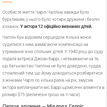
Особисте життя Чарлі Чапліна завжди було
бурхливим, у нього було чотири дружини і безліч
коханок.
У актора 12 офіційно визнаних дітей.
Чаплін був відомим серцеїдом. Кілька жінок
судилися з ним, вимагаючи компенсації на
утримання їхніх спільних дітей. У 1940 році до суду
подала актриса Джоан Баррі, і незважаючи на те,
що батьківство Чапліна не було доведено, суддя,
стомлений тим, що йому доводиться розбиратися
з жінками Чарлі по кілька разів на рік, змусив
актора виплачувати міс Баррі щомісячні аліменти в
розмірі $75 (величезні гроші на ті часи).
Перша дружина – Мілдред Гарріс