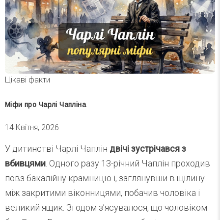
Цікаві факти
Міфи про Чарлі Чапліна
14 Квітня, 2026
У дитинстві Чарлі Чаплін
двічі зустрічався з
вбивцями
. Одного разу 13-річний Чаплін проходив
повз бакалійну крамницю і, заглянувши в щілину
між закритими віконницями, побачив чоловіка і
великий ящик. Згодом з’ясувалося, що чоловіком