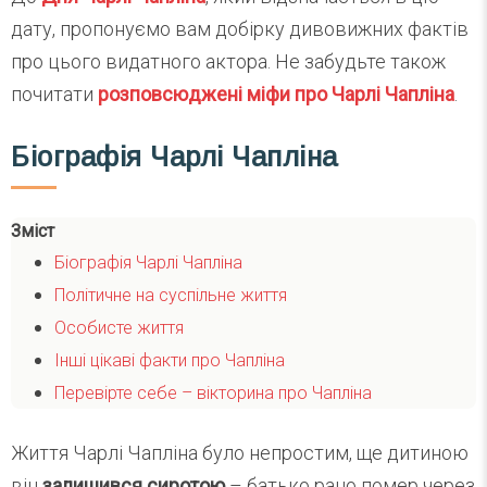
дату, пропонуємо вам добірку дивовижних фактів
про цього видатного актора. Не забудьте також
почитати
розповсюджені міфи про Чарлі Чапліна
.
Біографія Чарлі Чапліна
Зміст
Біографія Чарлі Чапліна
Політичне на суспільне життя
Особисте життя
Інші цікаві факти про Чапліна
Перевірте себе – вікторина про Чапліна
Життя Чарлі Чапліна було непростим, ще дитиною
він
залишився сиротою
– батько рано помер через