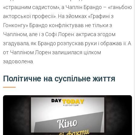
«страшним садистом», а Чаплін Брандо – «ганьбою
акторської професії». На зйомках «Графині з
Гонконгу» Брандо конфліктував не тільки з
Чапліном, але і з Софі Лорен: актриса згодом
згадувала, як Брандо розпускав руки і ображав її. А
от Чапліном Лорен залишилася цілком
задоволена.
Політичне на суспільне життя