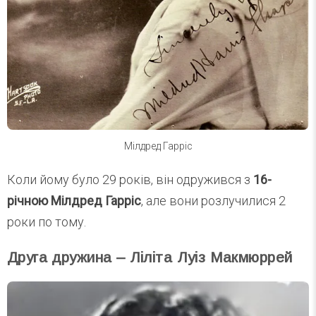
Мілдред Гарріс
Коли йому було 29 років, він одружився з
16-
річною Мілдред Гарріс
, але вони розлучилися 2
роки по тому.
Друга дружина – Ліліта Луіз Макмюррей