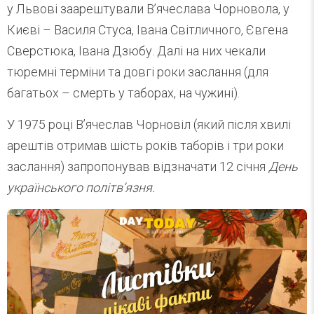
у Львові заарештували В’ячеслава Чорновола, у
Києві – Василя Стуса, Івана Світличного, Євгена
Сверстюка, Івана Дзюбу. Далі на них чекали
тюремні терміни та довгі роки заслання (для
багатьох – смерть у таборах, на чужині).
У 1975 році В’ячеслав Чорновіл (який після хвилі
арештів отримав шість років таборів і три роки
заслання) запропонував відзначати 12 січня
День
українського політв’язня.