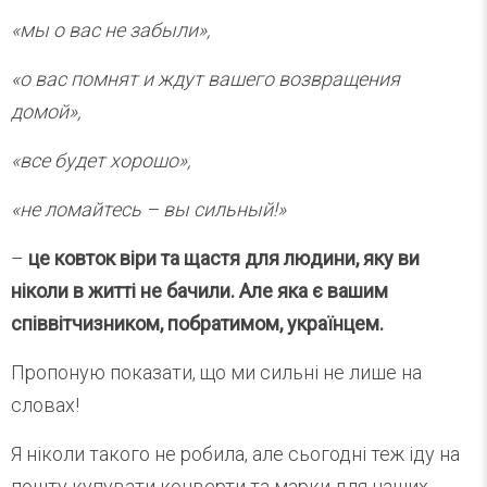
«мы о вас не забыли»,
«о вас помнят и ждут вашего возвращения
домой»,
«все будет хорошо»,
«не ломайтесь – вы сильный!»
–
це ковток віри та щастя для людини, яку ви
ніколи в житті не бачили. Але яка є вашим
співвітчизником, побратимом, українцем.
Пропоную показати, що ми сильні не лише на
словах!
Я ніколи такого не робила, але сьогодні теж іду на
пошту купувати конверти та марки для наших