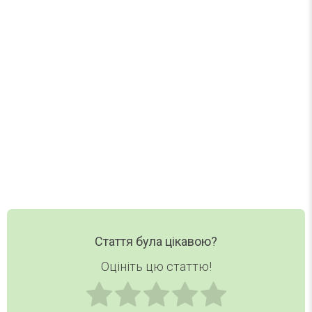
Один лист на тиждень. Без спаму.
Нові статті, добірки та корисні матеріали DAY
TODAY — в одному короткому листі.
Ваш email
Email
Хочу дайджест
Стаття була цікавою?
Оцініть цю статтю!