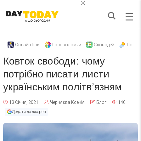
Онлайн Ігри
Головоломки
Словодей
Погод
Ковток свободи: чому
потрібно писати листи
українським політв’язням
13 Січня, 2021
Черняєва Ксенія
Блог
140
Додати до джерел