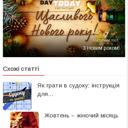
Наступний пост
З Новим роком!
Схожі статті
Як грати в судоку: інструкція
для...
Жовтень – жіночий місяць