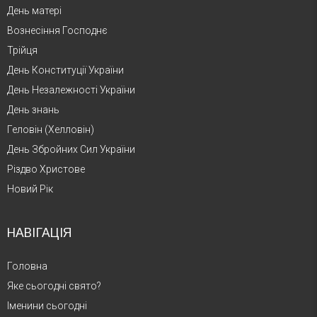
День матері
Вознесіння Господнє
Трійця
День Конституції України
День Незалежності України
День знань
Геловін (Хелловін)
День Збройних Сил України
Різдво Христове
Новий Рік
НАВІГАЦІЯ
Головна
Яке сьогодні свято?
Іменини сьогодні