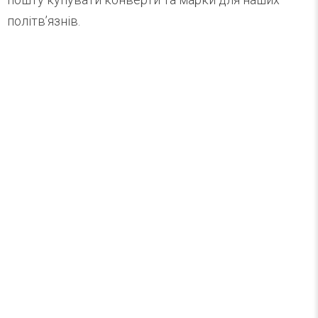
політв’язнів.
Найцікавіше за тиждень