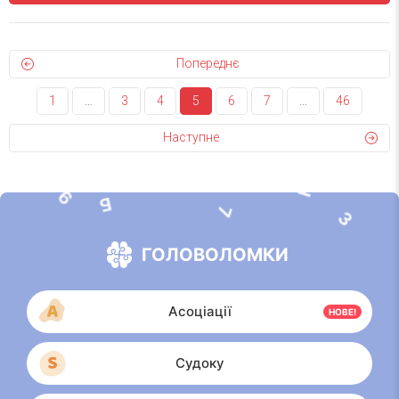
Попереднє
1
…
3
4
5
6
7
…
46
Наступне
К
9
Б
7
3
А
ГОЛОВОЛОМКИ
Асоціації
НОВЕ!
Судоку