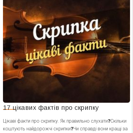
17 цікавих фактів про скрипку
Цікаві факти про скрипку. Як правильно слухати❓Скільки
коштують найдорожчі скрипки❓Чи справді вони кращі за