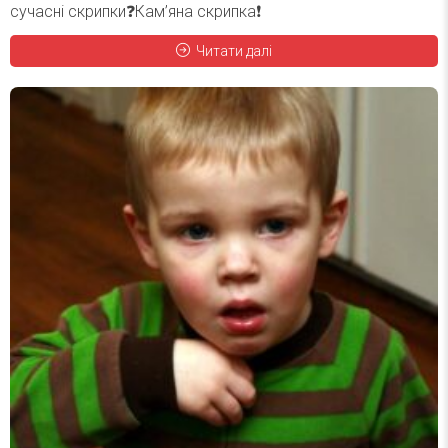
сучасні скрипки❓Кам’яна скрипка❗️
Читати далі