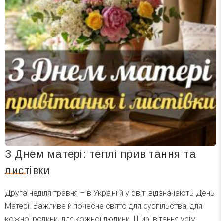
З Днем матері: теплі привітання та
листівки
Друга неділя травня – в Україні й у світі відзначають День
Матері. Важливе й почесне свято для суспільства, для
кожної родини, для кожної людини. Щирі вітання усім