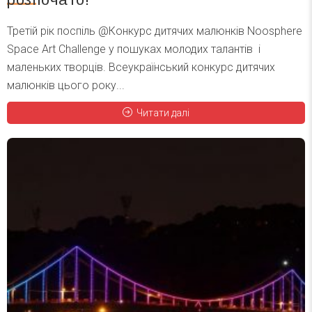
Третій рік поспіль @Конкурс дитячих малюнків Noosphere
Space Art Challenge у пошуках молодих талантів і
маленьких творців. Всеукраїнський конкурс дитячих
малюнків цього року...
Читати далі