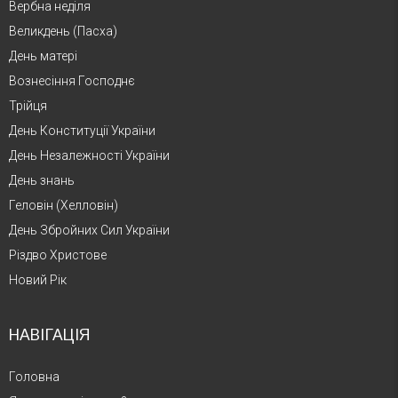
Вербна неділя
Великдень (Пасха)
День матері
Вознесіння Господнє
Трійця
День Конституції України
День Незалежності України
День знань
Геловін (Хелловін)
День Збройних Сил України
Різдво Христове
Новий Рік
НАВІГАЦІЯ
Головна