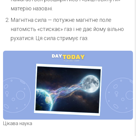
матерію назовні.
Магнітна сила — потужне магнітне поле
натомість «стискає» газ і не дає йому вільно
рухатися. Ця сила стримує газ.
Цікава наука