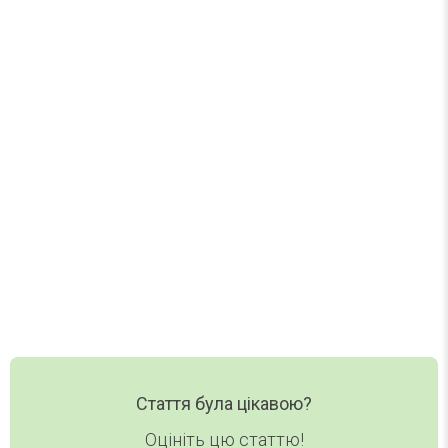
Найцікавіше за тиждень
Один лист на тиждень. Без спаму.
Нові статті, добірки та корисні матеріали DAY
TODAY — в одному короткому листі.
Ваш email
Email
Хочу дайджест
Стаття була цікавою?
Оцініть цю статтю!