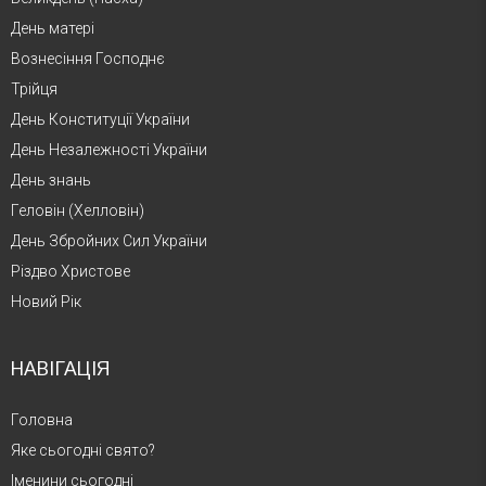
День матері
Вознесіння Господнє
Трійця
День Конституції України
День Незалежності України
День знань
Геловін (Хелловін)
День Збройних Сил України
Різдво Христове
Новий Рік
НАВІГАЦІЯ
Головна
Яке сьогодні свято?
Іменини сьогодні