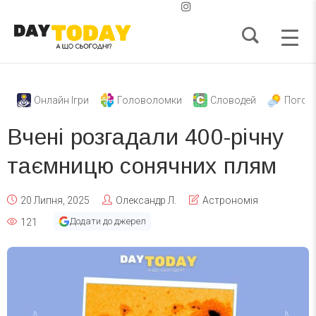
Онлайн Ігри
Головоломки
Словодей
Погод
Вчені розгадали 400-річну
таємницю сонячних плям
20 Липня, 2025
Олександр Л.
Астрономія
Додати до джерел
121