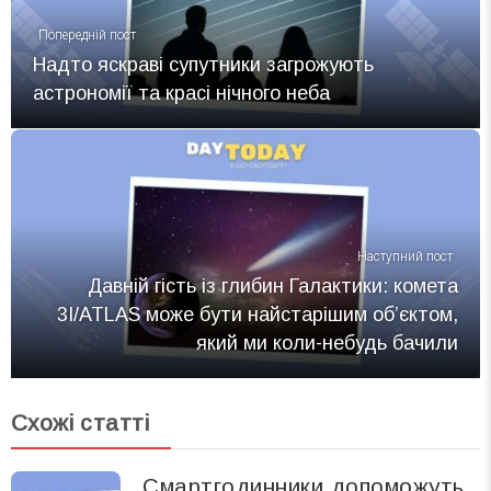
Попередній пост
Надто яскраві супутники загрожують
астрономії та красі нічного неба
Наступний пост
Давній гість із глибин Галактики: комета
3I/ATLAS може бути найстарішим об’єктом,
який ми коли-небудь бачили
Схожі статті
Смартгодинники допоможуть