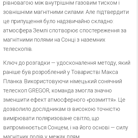
рівновагою між внутрішнім газовим тиском і
зовнішніми магнітними силами. Але підтвердити
це припущення було надзвичайно складно:
атмосфера Землі спотворює спостереження за
магнітними полями на Сонці з наземних
телескопів.
Ключ до розгадки — удосконалення методу, який
раніше був розроблений у Товаристві Макса
Планка. Використовуючи німецький сонячний
телескоп GREGOR, команда змогла значно
зменшити ефект атмосферного «розмиття». Це
дозволило дослідникам із високою точністю
вимірювати поляризоване світло, що
випромінюється Сонцем, і на його основі — силу
магнітних полів у межах плям.