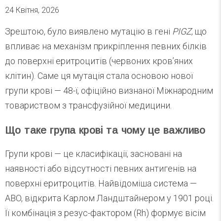
24 Квітня, 2026
Зрештою, було виявлено мутацію в гені
PIGZ
, що
впливає на механізм прикріплення певних білків
до поверхні еритроцитів (червоних кров’яних
клітин). Саме ця мутація стала основою нової
групи крові — 48-ї, офіційно визнаної Міжнародним
товариством з трансфузійної медицини.
Що таке група крові та чому це важливо
Групи крові — це класифікації, засновані на
наявності або відсутності певних антигенів на
поверхні еритроцитів. Найвідоміша система —
ABO, відкрита Карлом Ландштайнером у 1901 році.
Її комбінація з резус-фактором (Rh) формує вісім