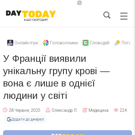
Онлайн Ігри
Головоломки
Словодей
Погод
У Франції виявили
унікальну групу крові —
вона є лише в однієї
людини у світі
28 Червня, 2025
Олександр Л.
Медицина
224
Додати до джерел