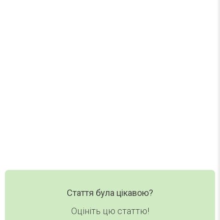
Найцікавіше за тиждень
Один лист на тиждень. Без спаму.
Нові статті, добірки та корисні матеріали DAY
TODAY — в одному короткому листі.
Ваш email
Email
Хочу дайджест
Стаття була цікавою?
Оцініть цю статтю!