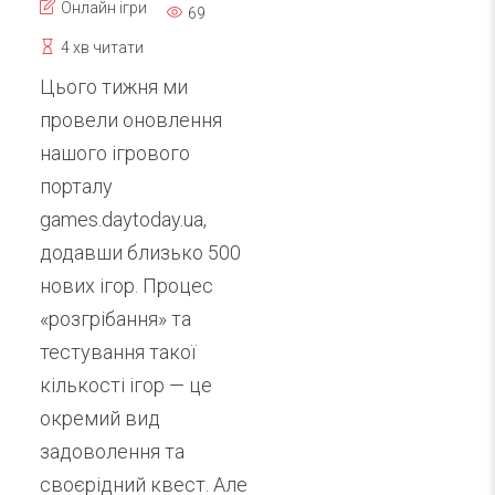
Онлайн ігри
69
4 хв читати
Цього тижня ми
провели оновлення
нашого ігрового
порталу
games.daytoday.ua,
додавши близько 500
нових ігор. Процес
«розгрібання» та
тестування такої
кількості ігор — це
окремий вид
задоволення та
своєрідний квест. Але