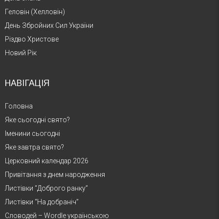
Геловін (Хелловін)
День Збройних Сил України
Різдво Христове
Новий Рік
НАВІГАЦІЯ
Головна
Яке сьогодні свято?
Іменини сьогодні
Яке завтра свято?
Церковний календар 2026
Привітання з днем народження
Листівки “Доброго ранку”
Листівки “На добраніч”
Словодей – Wordle українською