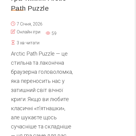
Path Puzzle
7 Січня, 2026
Онлайн ігри
59
3 хв читати
Arctic Path Puzzle — це
стильна та лаконічна
браузерна головоломка,
яка переносить нас у
затишний світ вічної
криги. Якщо ви любите
класичні «п’ятнашки»,
але шукаєте щось
сучасніше та складніше
— ця гра саме для вас.