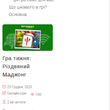
Що цікавого в грі?
Основна...
Гра тижня:
Різдвяний
Маджонг
23 Грудня, 2025
Онлайн ігри
100
2 хв читати