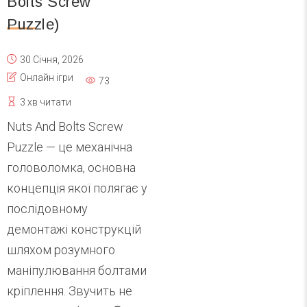
Bolts Screw
Puzzle)
30 Січня, 2026
Онлайн ігри
73
3 хв читати
Nuts And Bolts Screw
Puzzle — це механічна
головоломка, основна
концепція якої полягає у
послідовному
демонтажі конструкцій
шляхом розумного
маніпулювання болтами
кріплення. Звучить не