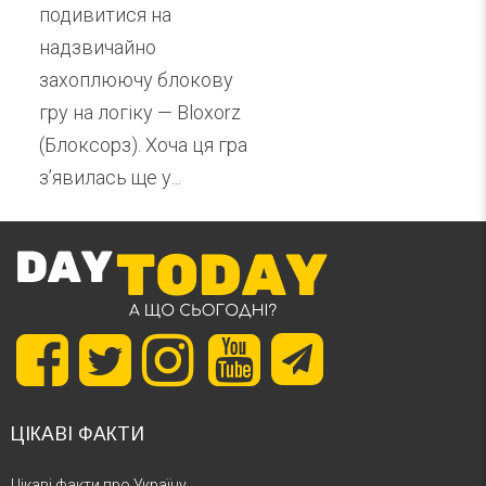
подивитися на
надзвичайно
захоплюючу блокову
гру на логіку — Bloxorz
(Блоксорз). Хоча ця гра
зʼявилась ще у...
ЦІКАВІ ФАКТИ
Цікаві факти про Україну