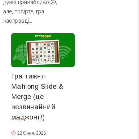
дуже привабливо 🙃,
але, повірте, гра
насправді...
Гра тижня:
Mahjong Slide &
Merge (це
незвичайний
маджонг!)
22 Січня, 2026