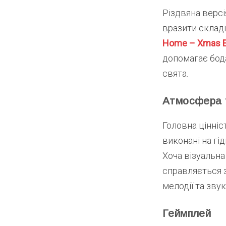
Різдвяна версі
вразити складн
Home – Xmas E
допомагає бода
свята.
Атмосфера т
Головна цінніст
виконані на гі
Хоча візуальна
справляється з
мелодії та зву
Геймплей