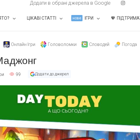
Додати в обрані джерела в Google
ЯТО?
ЦІКАВІ СТАТТІ
ІГРИ
ПІДТРИМА
нове
Онлайн Ігри
Головоломки
Словодей
Погода
 Маджонг
Додати до джерел
ри
99