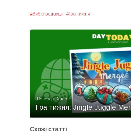
Вибір редакції
Гра тижня
Попередній пост
Гра тижня: Jingle Juggle Me
Схожі статті