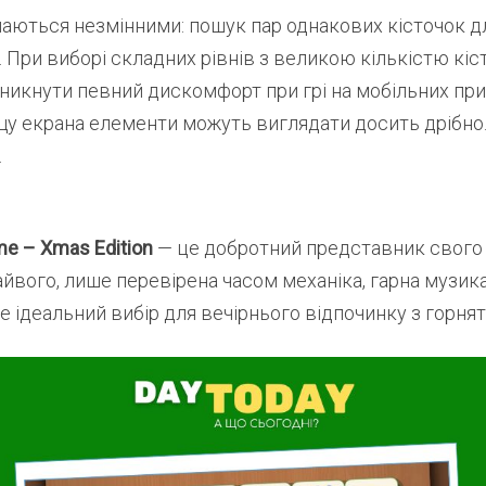
аються незмінними: пошук пар однакових кісточок д
 При виборі складних рівнів з великою кількістю кіст
никнути певний дискомфорт при грі на мобільних при
у екрана елементи можуть виглядати досить дрібно
.
e – Xmas Edition
— це добротний представник свого 
айвого, лише перевірена часом механіка, гарна музик
 ідеальний вибір для вечірнього відпочинку з горня