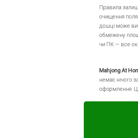
Правила залиш
очищення поля.
дошці може ви
обмежену площ
чи ПК — все ок
Mahjong At Hom
немає нічого з
оформлення. Це