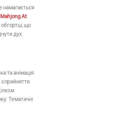
не намагається
.
Mahjong At
обгортці, що
дчути дух
ка та анімація
ь сприйняття.
цілком
ку. Тематичні