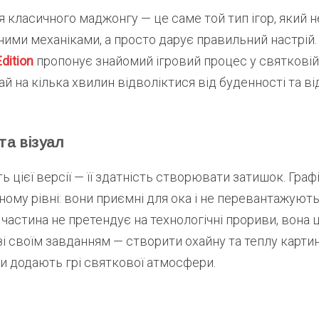
я класичного маджонгу — це саме той тип ігор, який 
ими механіками, а просто дарує правильний настрій
dition
пропонує знайомий ігровий процес у святковій 
й на кілька хвилин відволіктися від буденності та ві
а візуал
ь цієї версії — її здатність створювати затишок. Графі
дному рівні: вони приємні для ока і не перевантажуют
 частина не претендує на технологічні прориви, вона 
і своїм завданням — створити охайну та теплу картин
ки додають грі святкової атмосфери.