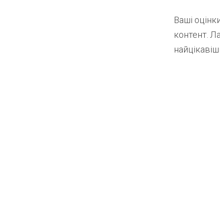
Ваші оцінк
контент. Л
найцікавіші