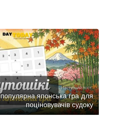
Наступний пост
 популярна японська гра для
поціновувачів судоку