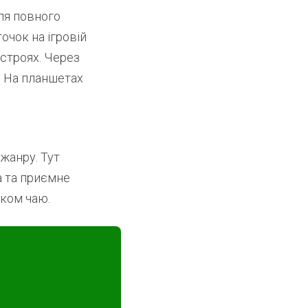
ля повного
очок на ігровій
строях. Через
. На планшетах
жанру. Тут
а та приємне
тком чаю.