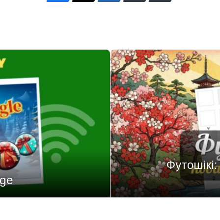
Футошікі:
rge