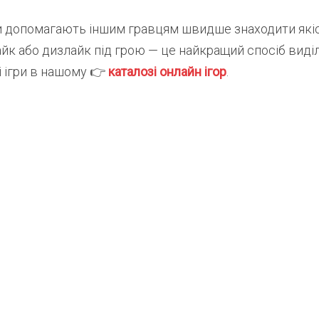
и допомагають іншим гравцям швидше знаходити які
айк або дизлайк під грою — це найкращий спосіб виді
 ігри в нашому 👉️
каталозі онлайн ігор
.
Найцікавіше за тижде
Один лист на тиждень. Без с
Нові статті, добірки та корисні матері
в одному короткому листі.
Ваш email
Хоч