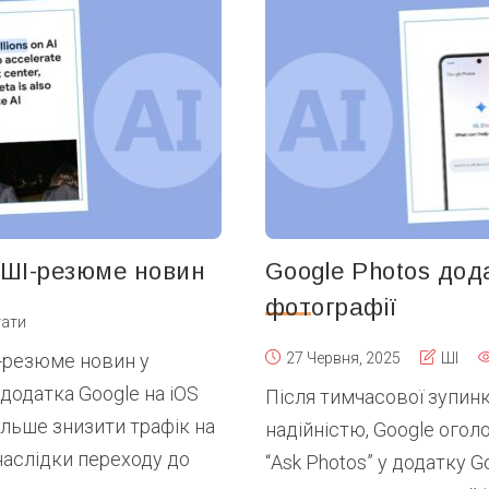
 ШІ-резюме новин
Google Photos дод
фотографії
тати
-резюме новин у
27 Червня, 2025
ШІ
 додатка Google на iOS
Після тимчасової зупин
ільше знизити трафік на
надійністю, Google огол
наслідки переходу до
“Ask Photos” у додатку G