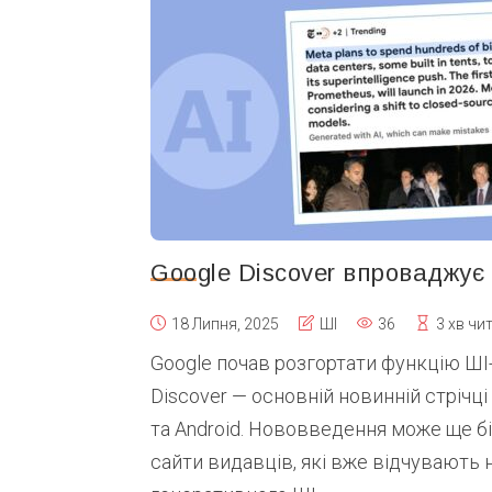
Google Discover впроваджує
18 Липня, 2025
ШІ
36
3 хв чи
Google почав розгортати функцію ШІ
Discover — основній новинній стрічці
та Android. Нововведення може ще б
сайти видавців, які вже відчувають 