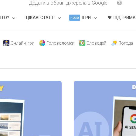
Додати в обрані джерела в Google
ЯТО?
ЦІКАВІ СТАТТІ
ІГРИ
ПІДТРИМА
нове
Онлайн Ігри
Головоломки
Словодей
Погода