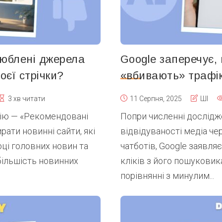
люблені джерела
Google заперечує, 
оєї стрічки?
«вбивають» трафік
3 хв читати
11 Серпня, 2025
ШІ
ію — «Рекомендовані
Попри численні дослідж
ати новинні сайти, які
відвідуваності медіа ч
оці головних новин та
чатботів, Google заявляє
 більшість новинних
кліків з його пошуковик
порівнянні з минулим...