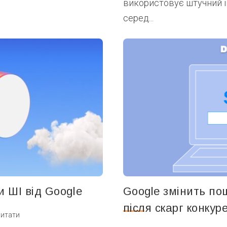
використовує штучний і
серед...
и ШІ від Google
Google змінить по
після скарг конкур
читати