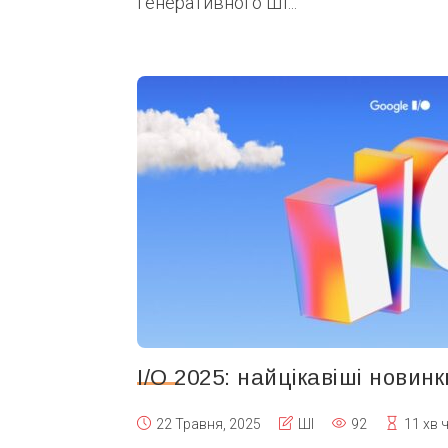
генеративного ШІ...
I/O 2025: найцікавіші новинк
22 Травня, 2025
ШІ
92
11 хв 