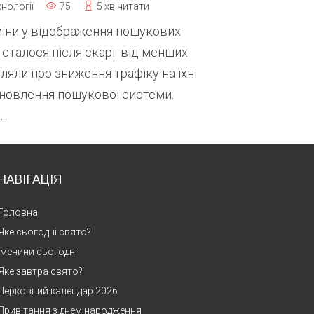
нології
75
5 хв читати
міни у відображення пошукових
е сталося після скарг від менших
ляли про зниження трафіку на їхні
оновлення пошукової системи.
..
НАВІГАЦІЯ
Головна
Яке сьогодні свято?
Іменини сьогодні
Яке завтра свято?
Церковний календар 2026
Привітання з днем народження