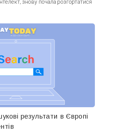
нтелект, знову почала розгортатися
шукові результати в Європі
ентів