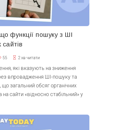
що функції пошуку з ШІ
 сайтів
55
2 хв читати
ення, які вказують на зниження
ерез впровадження ШІ-пошуку та
, що загальний обсяг органічних
а на сайти «відносно стабільний» у