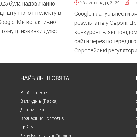
2025 була надзвичайно
26 Листопада, 2024
Тех
ції штучного інтелекту в
Google планує внести з
oogle. Ми всі активно
результатів у Європі. Ц
 тому ці новинки дуже
конкурентів, які повідом
сайти через попередні 
Європейські регулятори.
НАЙБІЛЬШІ СВЯТА
Вербна неділя
Великдень (Пасха)
День матері
Вознесіння Господнє
Трійця
День Конституції України