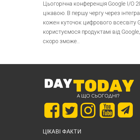
Цьогорічна конференція Google I/O 
цікавою. В першу чергу через інтегра
кожен куточок цифрового всесвіту G
користуємося продуктамі від Google,
скоро зможе...
ЦІКАВІ ФАКТИ