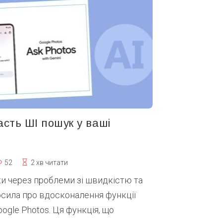
асть ШІ пошук у ваші
52
2 хв читати
ки через проблеми зі швидкістю та
осила про вдосконалення функції
oogle Photos. Ця функція, що